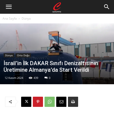
Ana Sayfa
Dünya
Dünya
Orta Doğu
İsrail’in İlk DAKAR Sınıfı Denizaltısının
Üretimine Almanya’da Start Verildi
12 Kasım 2024
439
0