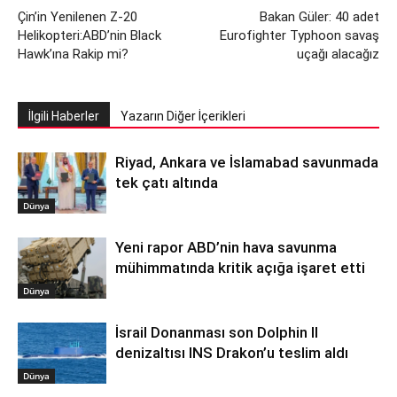
Çin’in Yenilenen Z-20
Bakan Güler: 40 adet
Helikopteri:ABD’nin Black
Eurofighter Typhoon savaş
Hawk’ına Rakip mi?
uçağı alacağız
İlgili Haberler
Yazarın Diğer İçerikleri
Riyad, Ankara ve İslamabad savunmada
tek çatı altında
Dünya
Yeni rapor ABD’nin hava savunma
mühimmatında kritik açığa işaret etti
Dünya
İsrail Donanması son Dolphin II
denizaltısı INS Drakon’u teslim aldı
Dünya