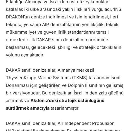
Etkinliğe Almanya ve İsrail’den üst düzey konuklar
katılarak iki ülke arasındaki yakın ilişkileri vurguladı. ‘INS
DRAKON’un denize indirilmesi ve isimlendirilmesi, ileri
teknolojiye sahip AIP denizaltılarının yenilikçilik, teknik
mükemmeliyet ve güvenilirlik standartlarını temsil
etmektedir. İlk DAKAR sınıfı denizaltının üretimine
başlanması, gelecekteki işbirliği ve stratejik ortaklıkların
yolunu açmaktadır.
DAKAR sınıfı denizaltılar, Almanya merkezli
ThyssenKrupp Marine Systems (TKMS) tarafından İsrail
Donanması için geliştirilen ve Dolphin II sınıfının gelişmiş
bir versiyonudur. Bu denizaltılar, İsrail’in denizaltı gücünü
artırmak ve
Akdeniz’deki stratejik üstünlüğünü
sürdürmek amacıyla
tasarlanmıştır.
DAKAR sınıfı denizaltılar, Air Independent Propulsion
(AIP) sistemi ile donatılmıştır. Bu sistem, denizaltının su