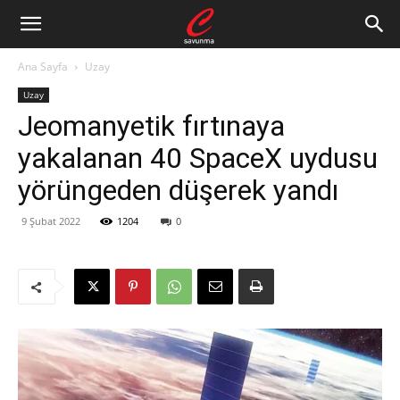
Ana Sayfa
Uzay
Uzay
Jeomanyetik fırtınaya
yakalanan 40 SpaceX uydusu
yörüngeden düşerek yandı
9 Şubat 2022
1204
0