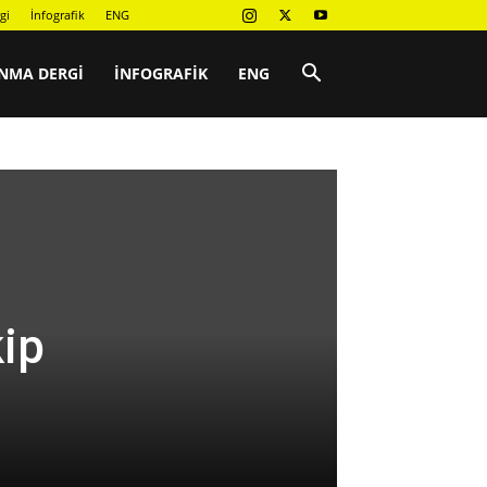
gi
İnfografik
ENG
NMA DERGI
İNFOGRAFIK
ENG
kip