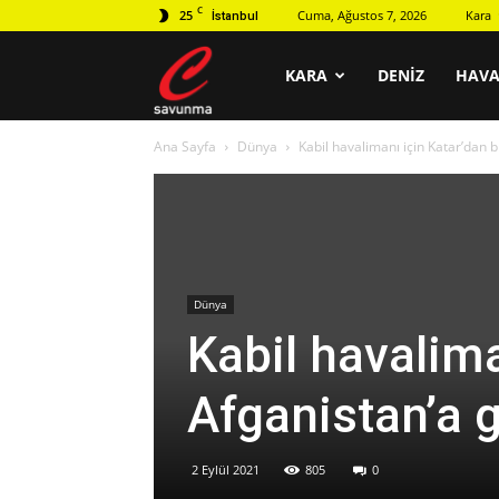
C
25
Cuma, Ağustos 7, 2026
Kara
İstanbul
C
KARA
DENIZ
HAV
Ana Sayfa
Dünya
Kabil havalimanı için Katar’dan bi
savunma
Dünya
Kabil havalima
Afganistan’a g
2 Eylül 2021
805
0