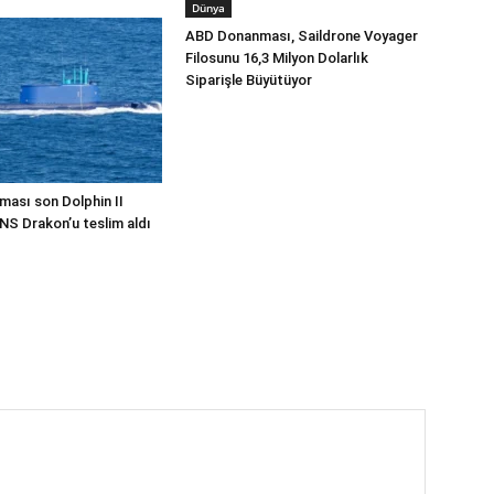
Dünya
ABD Donanması, Saildrone Voyager
Filosunu 16,3 Milyon Dolarlık
Siparişle Büyütüyor
ması son Dolphin II
INS Drakon’u teslim aldı