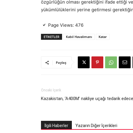
özgürlüğün olması gerektiğini ifade ettiği ve
yükümlülüklerini yerine getirmesi gerektiğini 
Page Views:
476
ETIKETLER
Kabil Havalimanı
Katar
Paylaş
Önceki İçerik
Kazakistan, ‘A400M’ nakliye uçağı tedarik edec
İlgili Haberler
Yazarın Diğer İçerikleri