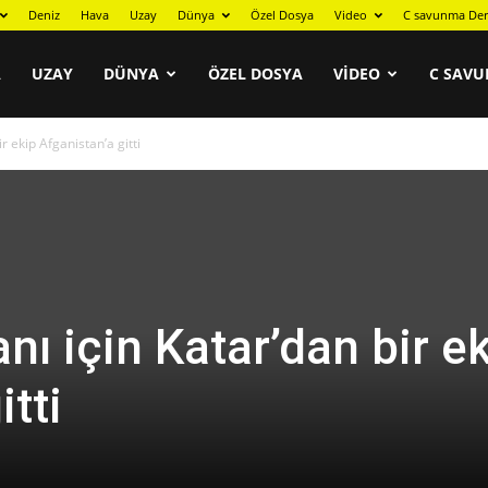
Deniz
Hava
Uzay
Dünya
Özel Dosya
Video
C savunma Der
A
UZAY
DÜNYA
ÖZEL DOSYA
VIDEO
C SAVU
r ekip Afganistan’a gitti
nı için Katar’dan bir e
itti