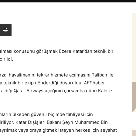
çılması konusunu görüşmek üzere Katar’dan teknik bir
irildi.
rzai havalimanını tekrar hizmete açılmasını Taliban ile
 teknik bir ekip gönderdiği duyuruldu.
AFP
haber
er aldığı Qatar Airways uçağının çarşamba günü Kabil’e
arın ülkeden güvenli biçimde tahliyesi için
ldiriliyor. Katar Dışişleri Bakanı Şeyh Muhammed Bin
ayrılmak veya oraya gitmek isteyen herkes için seyahat