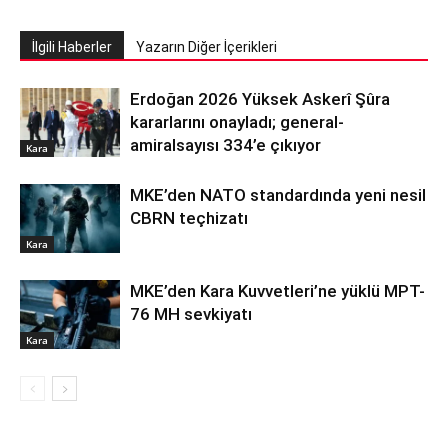
İlgili Haberler
Yazarın Diğer İçerikleri
Erdoğan 2026 Yüksek Askerî Şûra
kararlarını onayladı; general-
amiralsayısı 334’e çıkıyor
Kara
MKE’den NATO standardında yeni nesil
CBRN teçhizatı
Kara
MKE’den Kara Kuvvetleri’ne yüklü MPT-
76 MH sevkiyatı
Kara