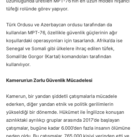
uzunluğunda üretilen MPT-76’nın en uzun modeli nişancı
tüfeği rolünde görev yapıyor.
Türk Ordusu ve Azerbaycan ordusu tarafından da
kullanılan MPT-76, özellikle güvenlik güçlerinin ağır
koşullardaki operasyonları için tasarlandı. Afrika’da ise
Senegal ve Somali gibi ülkelere ihraç edilen tüfek,
Somali’de Gorgor (Kartal) komandoları tarafından
kullanılıyor.
Kamerun’un Zorlu Güvenlik Mücadelesi
Kamerun, bir yandan şiddetli çatışmalarla mücadele
ederken, diğer yandan etnik ve politik gerilimlerin
yükseldiği bir dönemde. Hükümet ile İngilizce konuşan
azınlıktaki ayrılıkçı gruplar arasında 2017’de başlayan
çatışmalar, bugüne kadar 6.000’den fazla insanın ölümüne
neden oldu. Bu çatışmalar, 765.000 kişiyi yerinden etti ve