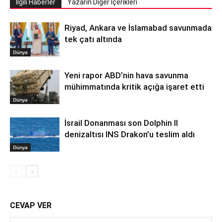
İlgili Haberler
Yazarın Diğer İçerikleri
Riyad, Ankara ve İslamabad savunmada
tek çatı altında
Dünya
Yeni rapor ABD’nin hava savunma
mühimmatında kritik açığa işaret etti
Dünya
İsrail Donanması son Dolphin II
denizaltısı INS Drakon’u teslim aldı
Dünya
CEVAP VER