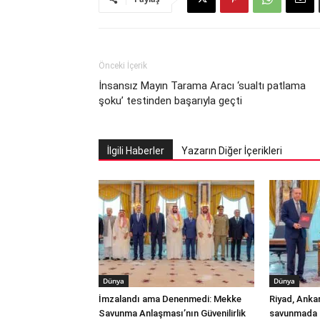
Önceki İçerik
İnsansız Mayın Tarama Aracı ‘sualtı patlama
şoku’ testinden başarıyla geçti
İlgili Haberler
Yazarın Diğer İçerikleri
Dünya
Dünya
İmzalandı ama Denenmedi: Mekke
Riyad, Anka
Savunma Anlaşması’nın Güvenilirlik
savunmada t