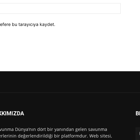
efere bu tarayıcıya kaydet.
KKIMIZDA
B
vunma Dünya’nın dört bir yanından gelen savunma
rlerinin değerlendirildiği bir platformdur. Web sitesi,