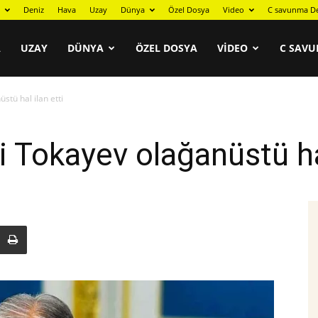
Deniz
Hava
Uzay
Dünya
Özel Dosya
Video
C savunma De
A
UZAY
DÜNYA
ÖZEL DOSYA
VIDEO
C SAVU
stü hal ilan etti
i Tokayev olağanüstü hal