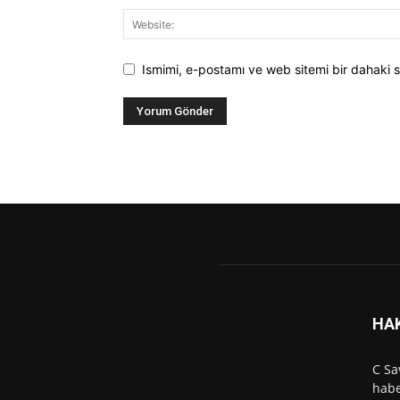
Ismimi, e-postamı ve web sitemi bir dahaki s
HA
C Sa
habe