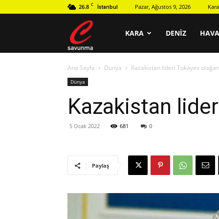
C
26.8
Pazar, Ağustos 9, 2026
Kara
İstanbul
C
KARA
DENIZ
HAV
Ana Sayfa
Dünya
Kazakistan lideri Tokayev olağanü
savunma
Dünya
Kazakistan lider
5 Ocak 2022
681
0
Paylaş