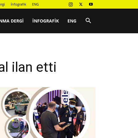
rgi
İnfografik
ENG
NMA DERGI
İNFOGRAFIK
ENG
 ilan etti