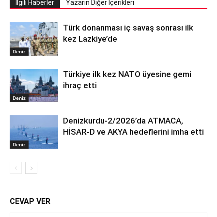
İlgili Haberler
Yazarın Diğer İçerikleri
Türk donanması iç savaş sonrası ilk
kez Lazkiye’de
Deniz
Türkiye ilk kez NATO üyesine gemi
ihraç etti
Deniz
Denizkurdu-2/2026’da ATMACA,
HİSAR-D ve AKYA hedeflerini imha etti
Deniz
CEVAP VER