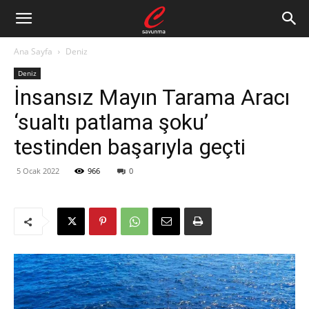
Ana Sayfa
Deniz
Deniz
İnsansız Mayın Tarama Aracı
‘sualtı patlama şoku’
testinden başarıyla geçti
5 Ocak 2022
966
0