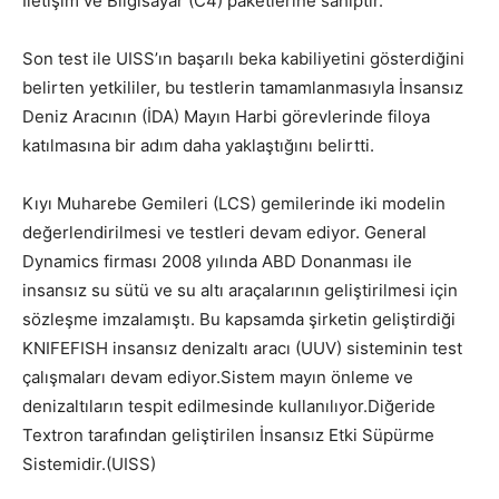
İletişim ve Bilgisayar (C4) paketlerine sahiptir.
Son test ile
UISS’ın başarılı
beka kabiliyetini gösterdiğini
belirten
yetkililer, bu testlerin tamamlanmasıyla
İnsansız
Deniz Aracının (İDA) Mayın Harbi görevlerinde filoya
katılmasına bir adım daha yaklaştığını belirtti.
Kıyı Muharebe Gemileri (LCS) gemilerinde iki modelin
değerlendirilmesi ve testleri devam ediyor. General
Dynamics firması 2008 yılında ABD Donanması ile
insansız su sütü ve su altı araçalarının geliştirilmesi için
sözleşme imzalamıştı. Bu kapsamda şirketin geliştirdiği
KNIFEFISH insansız denizaltı aracı (UUV) sisteminin test
çalışmaları devam ediyor.Sistem mayın önleme ve
denizaltıların tespit edilmesinde kullanılıyor.Diğeride
Textron tarafından geliştirilen İnsansız Etki Süpürme
Sistemidir.(UISS)