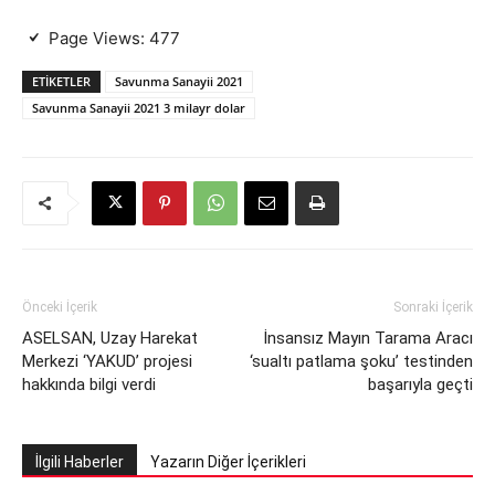
Page Views:
477
ETIKETLER
Savunma Sanayii 2021
Savunma Sanayii 2021 3 milayr dolar
Önceki İçerik
Sonraki İçerik
ASELSAN, Uzay Harekat
İnsansız Mayın Tarama Aracı
Merkezi ‘YAKUD’ projesi
‘sualtı patlama şoku’ testinden
hakkında bilgi verdi
başarıyla geçti
İlgili Haberler
Yazarın Diğer İçerikleri