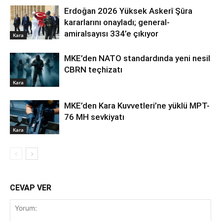
Erdoğan 2026 Yüksek Askerî Şûra
kararlarını onayladı; general-
amiralsayısı 334’e çıkıyor
Kara
MKE’den NATO standardında yeni nesil
CBRN teçhizatı
Kara
MKE’den Kara Kuvvetleri’ne yüklü MPT-
76 MH sevkiyatı
Kara
CEVAP VER