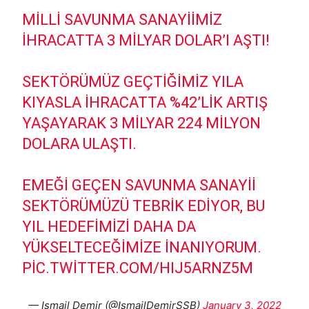
MILLI SAVUNMA SANAYIIMIZ
İHRACATTA 3 MILYAR DOLAR’I AŞTI!
SEKTÖRÜMÜZ GEÇTIĞIMIZ YILA
KIYASLA IHRACATTA %42’LIK ARTIŞ
YAŞAYARAK 3 MILYAR 224 MILYON
DOLARA ULAŞTI.
EMEĞI GEÇEN SAVUNMA SANAYII
SEKTÖRÜMÜZÜ TEBRIK EDIYOR, BU
YIL HEDEFIMIZI DAHA DA
YÜKSELTECEĞIMIZE INANIYORUM.
PIC.TWITTER.COM/HIJ5ARNZ5M
— Ismail Demir (@IsmailDemirSSB)
January 3, 2022