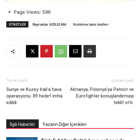
Page Views:
596
ETIKETLER
Bayraktar KIZILELMA
Kızılelma taksi testleri
Önceki İçerik
Sonraki İçerik
Suriye ve Kuzey Irak’a hava
Almanya, Polonya’ya Patriot ve
operasyonu: 89 hedef imha
Eurofighter konuşlandırmayı
edildi
teklif etti
İlgili Haberler
Yazarın Diğer İçerikleri