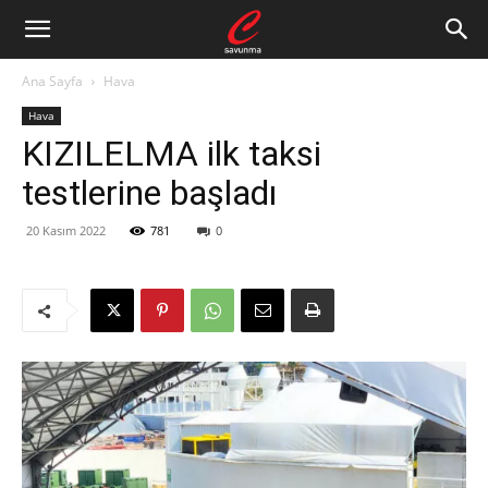
Ana Sayfa
Hava
Hava
KIZILELMA ilk taksi
testlerine başladı
20 Kasım 2022
781
0