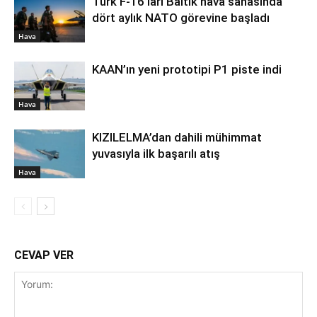
Türk F-16’ları Baltık hava sahasında
dört aylık NATO görevine başladı
Hava
KAAN’ın yeni prototipi P1 piste indi
Hava
KIZILELMA’dan dahili mühimmat
yuvasıyla ilk başarılı atış
Hava
CEVAP VER