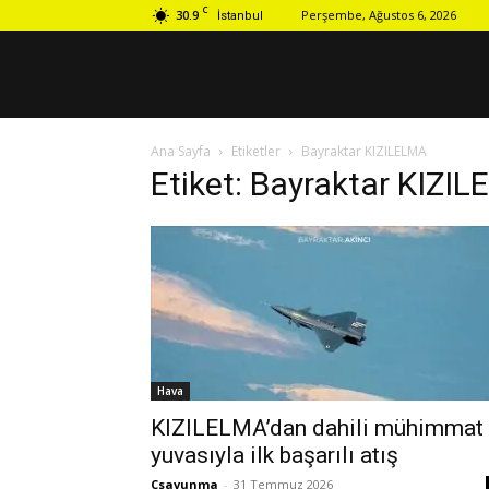
C
30.9
Perşembe, Ağustos 6, 2026
İstanbul
Ana Sayfa
Etiketler
Bayraktar KIZILELMA
Etiket: Bayraktar KIZI
Hava
KIZILELMA’dan dahili mühimmat
yuvasıyla ilk başarılı atış
Csavunma
-
31 Temmuz 2026