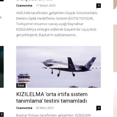
Csavunma
-
17 Kasım 2025
0
ASELSAN tarafından geliştirilen Düşük Görünürlüklü
t
Elektro-Optik Hedefleme Sistemi (EOTS) TOYGUN,
Türkiye’nin insansız savaş uçağı Bayraktar
KIZILELMA’ya entegre edilerek başarılı bir uçuş testi
gerçekleştirdi. Baykar’ın açıklamasına...
Hava
KIZILELMA ‘orta irtifa sistem
tanımlama’ testini tamamladı
Csavunma
-
30 Mart 2023
0
0
Baykar firması tarafından geliştirilen KIZILELMA