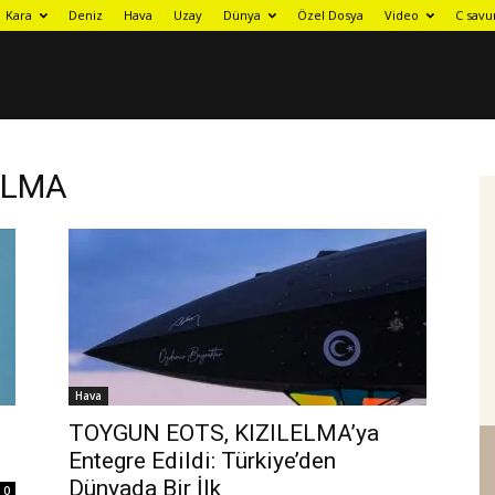
Kara
Deniz
Hava
Uzay
Dünya
Özel Dosya
Video
C savu
LELMA
Hava
TOYGUN EOTS, KIZILELMA’ya
Entegre Edildi: Türkiye’den
Dünyada Bir İlk
0