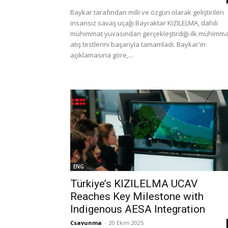
Baykar tarafından milli ve özgün olarak geliştirilen
insansız savaş uçağı Bayraktar KIZILELMA, dahili
mühimmat yuvasından gerçekleştirdiği ilk mühimma
atış testlerini başarıyla tamamladı. Baykar'ın
açıklamasına göre,...
ENG
Türkiye’s KIZILELMA UCAV
Reaches Key Milestone with
Indigenous AESA Integration
Csavunma
-
20 Ekim 2025