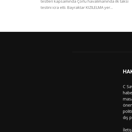
testleri kapsamında Çorlu havalimanında ilk taksi
testini icra etti. Bayraktar KIZILELMA yer...
HA
C Sa
haber
masa
önem
polit
dış p
İleti