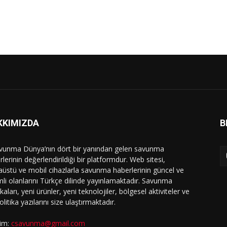
KKIMIZDA
B
vunma Dünya’nın dört bir yanından gelen savunma
lerinin değerlendirildiği bir platformdur. Web sitesi,
üstü ve mobil cihazlarla savunma haberlerinin güncel ve
li olanlarını Türkçe dilinde yayınlamaktadır. Savunma
ikaları, yeni ürünler, yeni teknolojiler, bölgesel aktiviteler ve
olitika yazılarını size ulaştırmaktadır.
şim:
csavunma@gmail.com