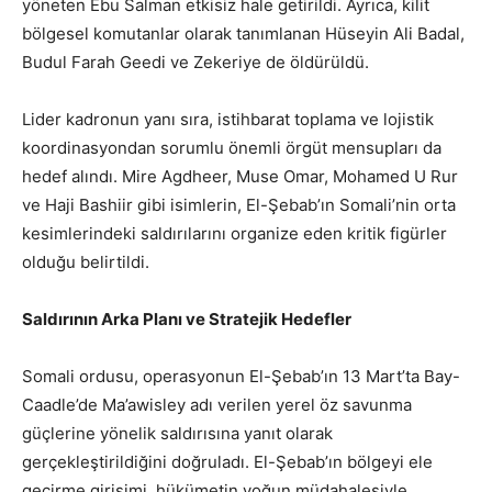
yöneten Ebu Salman etkisiz hale getirildi. Ayrıca, kilit
bölgesel komutanlar olarak tanımlanan Hüseyin Ali Badal,
Budul Farah Geedi ve Zekeriye de öldürüldü.
Lider kadronun yanı sıra, istihbarat toplama ve lojistik
koordinasyondan sorumlu önemli örgüt mensupları da
hedef alındı. Mire Agdheer, Muse Omar, Mohamed U Rur
ve Haji Bashiir gibi isimlerin, El-Şebab’ın Somali’nin orta
kesimlerindeki saldırılarını organize eden kritik figürler
olduğu belirtildi.
Saldırının Arka Planı ve Stratejik Hedefler
Somali ordusu, operasyonun El-Şebab’ın 13 Mart’ta Bay-
Caadle’de Ma’awisley adı verilen yerel öz savunma
güçlerine yönelik saldırısına yanıt olarak
gerçekleştirildiğini doğruladı. El-Şebab’ın bölgeyi ele
geçirme girişimi, hükümetin yoğun müdahalesiyle