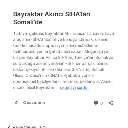
Page Views:
323