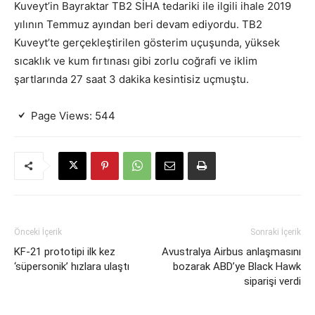
Kuveyt’in Bayraktar TB2 SİHA tedariki ile ilgili ihale 2019
yılının Temmuz ayından beri devam ediyordu. TB2
Kuveyt’te gerçekleştirilen gösterim uçuşunda, yüksek
sıcaklık ve kum fırtınası gibi zorlu coğrafi ve iklim
şartlarında 27 saat 3 dakika kesintisiz uçmuştu.
Page Views:
544
Önceki İçerik
Sonraki İçerik
KF-21 prototipi ilk kez
Avustralya Airbus anlaşmasını
‘süpersonik’ hızlara ulaştı
bozarak ABD’ye Black Hawk
siparişi verdi