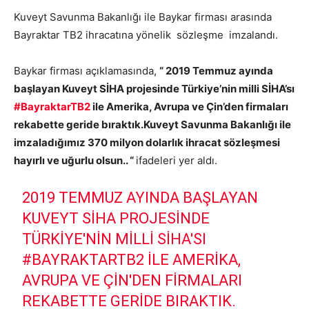
Kuveyt Savunma Bakanlığı ile Baykar firması arasında
Bayraktar TB2 ihracatına yönelik sözleşme imzalandı.
Baykar firması açıklamasında,
“ 2019 Temmuz ayında
başlayan Kuveyt SİHA projesinde Türkiye’nin milli SİHA’sı
#BayraktarTB2
ile Amerika, Avrupa ve Çin’den firmaları
rekabette geride bıraktık.Kuveyt Savunma Bakanlığı ile
imzaladığımız 370 milyon dolarlık ihracat sözleşmesi
hayırlı ve uğurlu olsun.. “
ifadeleri yer aldı.
2019 TEMMUZ AYINDA BAŞLAYAN
KUVEYT SİHA PROJESINDE
TÜRKIYE'NIN MILLI SİHA'SI
#BAYRAKTARTB2
ILE AMERIKA,
AVRUPA VE ÇIN'DEN FIRMALARI
REKABETTE GERIDE BIRAKTIK.