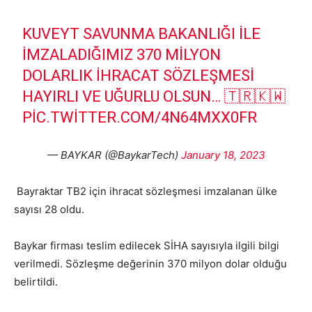
KUVEYT SAVUNMA BAKANLIĞI ILE
IMZALADIĞIMIZ 370 MILYON
DOLARLIK IHRACAT SÖZLEŞMESI
HAYIRLI VE UĞURLU OLSUN… 🇹🇷🇰🇼
PIC.TWITTER.COM/4N64MXX0FR
— BAYKAR (@BaykarTech)
January 18, 2023
Bayraktar TB2 için ihracat sözleşmesi imzalanan ülke
sayısı 28 oldu.
Baykar firması teslim edilecek SİHA sayısıyla ilgili bilgi
verilmedi. Sözleşme değerinin 370 milyon dolar olduğu
belirtildi.