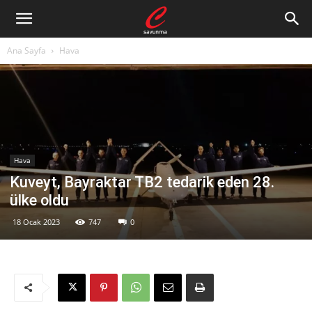
Ana Sayfa
Hava
Hava
Kuveyt, Bayraktar TB2 tedarik eden 28.
ülke oldu
18 Ocak 2023
747
0