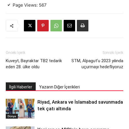
Page Views:
567
Önceki İçerik
Sonraki İçerik
Kuveyt, Bayraktar TB2 tedarik
STM, Alpagut’u 2023 yılında
eden 28. ülke oldu
uçurmayı hedefliyoruz
İlgili Haberler
Yazarın Diğer İçerikleri
Riyad, Ankara ve İslamabad savunmada
tek çatı altında
Dünya