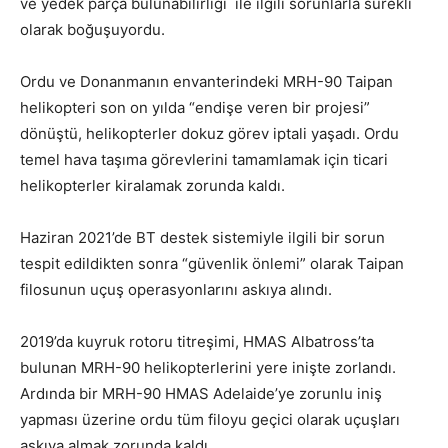
ve yedek parça bulunabilirliği ile ilgili sorunlarla sürekli
olarak boğuşuyordu.
Ordu ve Donanmanın envanterindeki MRH-90 Taipan
helikopteri son on yılda “endişe veren bir projesi”
dönüştü, helikopterler dokuz görev iptali yaşadı. Ordu
temel hava taşıma görevlerini tamamlamak için ticari
helikopterler kiralamak zorunda kaldı.
Haziran 2021’de BT destek sistemiyle ilgili bir sorun
tespit edildikten sonra “güvenlik önlemi” olarak Taipan
filosunun uçuş operasyonlarını askıya alındı.
2019’da kuyruk rotoru titreşimi, HMAS Albatross’ta
bulunan MRH-90 helikopterlerini yere inişte zorlandı.
Ardında bir MRH-90 HMAS Adelaide’ye zorunlu iniş
yapması üzerine ordu tüm filoyu geçici olarak uçuşları
askıya almak zorunda kaldı.