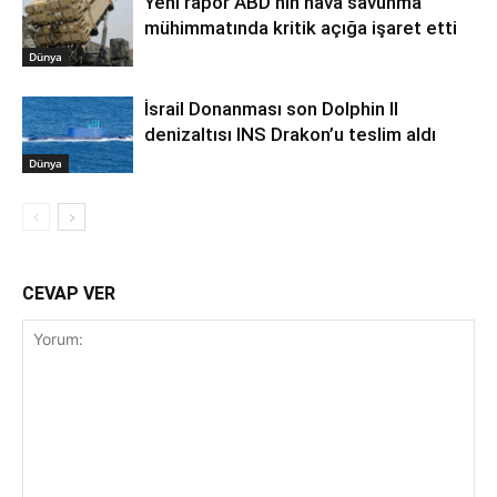
Yeni rapor ABD’nin hava savunma
mühimmatında kritik açığa işaret etti
Dünya
İsrail Donanması son Dolphin II
denizaltısı INS Drakon’u teslim aldı
Dünya
CEVAP VER