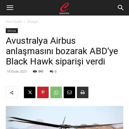
Ana Sayfa
Dünya
Dünya
Avustralya Airbus
anlaşmasını bozarak ABD’ye
Black Hawk siparişi verdi
18 Ocak 2023
941
0