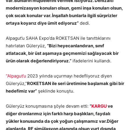
var. Bunların müjdelerini vermek istiyoruz. Denizaltı
modernizasyon konuları olsun, gemi inşa konuları olsun,
çok sıcak konular var. İnşallah bunlarla ilgili sürprizler
ortaya koyarız diye ümit ediyoruz”
dedi.
Alpagut’u SAHA Expo’da ROKETSAN ile tanıttıklarını
hatırlatan Güleryüz,
“Bizi heyecanlandıran, sınıf
atlatacak, bir üst aşamaya geçmemizi sağlayacak bir
ürün olarak değerlendiriyoruz.”
ifadelerini kullandı.
“Alpagut’u
2023 yılında uçurmayı hedefliyoruz diyen
Güleryüz,”
ROKETSAN ile seri üretimine başlamak gibi bir
hedefimiz var”
şeklinde konuştu.
Güleryüz konuşmasına şöyle devam etti:
“
KARGU
ve
diğer dronlarımız için farklı harp başlıkları, faydalı
yükler konusunda da çok yoğun çalışmamız var.Diğer
alanlarda, RF simülasyon alanında olsun yurt dışında