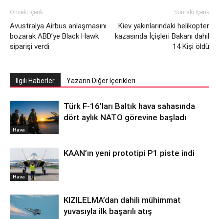
Önceki İçerik
Sonraki İçerik
Avustralya Airbus anlaşmasını
Kiev yakınlarındaki helikopter
bozarak ABD’ye Black Hawk
kazasında İçişleri Bakanı dahil
siparişi verdi
14 Kişi öldü
İlgili Haberler
Yazarın Diğer İçerikleri
Türk F-16’ları Baltık hava sahasında
dört aylık NATO görevine başladı
Hava
KAAN’ın yeni prototipi P1 piste indi
Hava
KIZILELMA’dan dahili mühimmat
yuvasıyla ilk başarılı atış