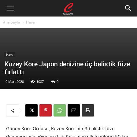
Ana Sayfa
Hava
Hava
Kuzey Kore Japon denizine üç balistik füze
fırlattı
9 Mart 2020
1087
0
Güney Kore Ordusu, Kuzey Kore’nin 3 balistik füze
denemesi yaptığını açıkladı.Kısa menzilli füzelerin 50 km