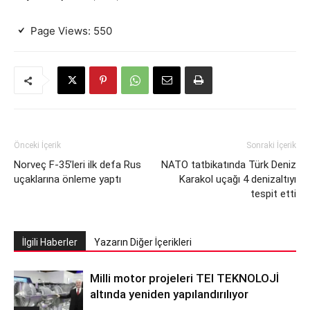
Page Views:
550
Önceki İçerik
Sonraki İçerik
Norveç F-35’leri ilk defa Rus
NATO tatbikatında Türk Deniz
uçaklarına önleme yaptı
Karakol uçağı 4 denizaltıyı
tespit etti
İlgili Haberler
Yazarın Diğer İçerikleri
Milli motor projeleri TEI TEKNOLOJİ
altında yeniden yapılandırılıyor