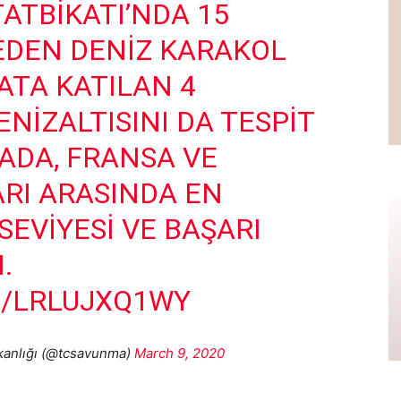
ATBIKATI’NDA 15
 EDEN DENIZ KARAKOL
ATA KATILAN 4
NIZALTISINI DA TESPIT
NADA, FRANSA VE
RI ARASINDA EN
SEVIYESI VE BAŞARI
.
M/LRLUJXQ1WY
kanlığı (@tcsavunma)
March 9, 2020