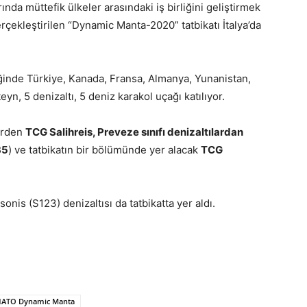
nda müttefik ülkeler arasındaki iş birliğini geliştirmek
rçekleştirilen “Dynamic Manta-2020” tatbikatı İtalya’da
iğinde Türkiye, Kanada, Fransa, Almanya, Yunanistan,
yn, 5 denizaltı, 5 deniz karakol uçağı katılıyor.
lerden
TCG Salihreis, Preveze sınıfı denizaltılardan
35
) ve tatbikatın bir bölümünde yer alacak
TCG
nis (S123) denizaltısı da tatbikatta yer aldı.
ATO Dynamic Manta