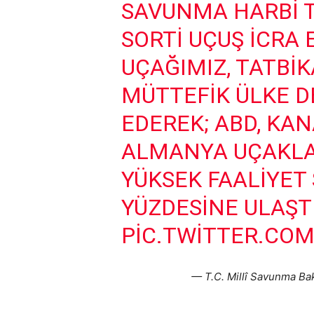
SAVUNMA HARBI T
SORTI UÇUŞ ICRA
UÇAĞIMIZ, TATBIK
MÜTTEFIK ÜLKE DE
EDEREK; ABD, KA
ALMANYA UÇAKLA
YÜKSEK FAALIYET 
YÜZDESINE ULAŞTI
PIC.TWITTER.CO
— T.C. Millî Savunma Ba