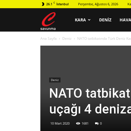
C
26.1
Perşembe, Ağustos 6, 2026
Ka
İstanbul
C
KARA
DENIZ
HAV
Ana Sayfa
Deniz
NATO tatbikatında Türk Deniz Karak
savunma
Deniz
NATO tatbikat
uçağı 4 denizal
10 Mart 2020
1681
0