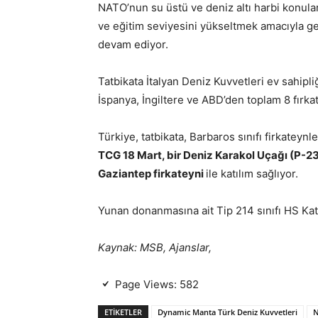
NATO’nun su üstü ve deniz altı harbi konuları
ve eğitim seviyesini yükseltmek amacıyla ge
devam ediyor.
Tatbikata İtalyan Deniz Kuvvetleri ev sahipl
İspanya, İngiltere ve ABD’den toplam 8 fırkate
Türkiye, tatbikata, Barbaros sınıfı firkateyn
TCG 18 Mart, bir Deniz Karakol Uçağı (P-2
Gaziantep firkateyni
ile katılım sağlıyor.
Yunan donanmasına ait Tip 214 sınıfı HS Katso
Kaynak: MSB, Ajanslar,
Page Views:
582
ETIKETLER
Dynamic Manta Türk Deniz Kuvvetleri
N