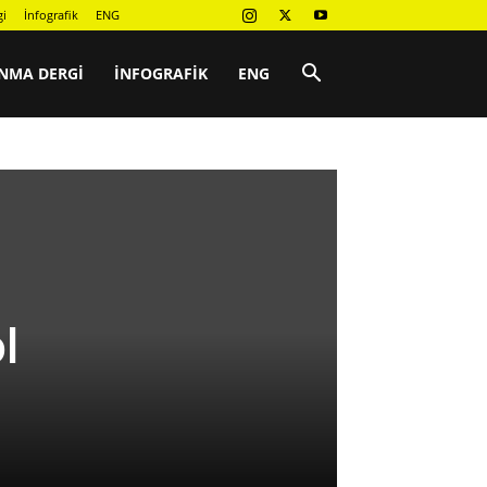
gi
İnfografik
ENG
NMA DERGI
İNFOGRAFIK
ENG
l