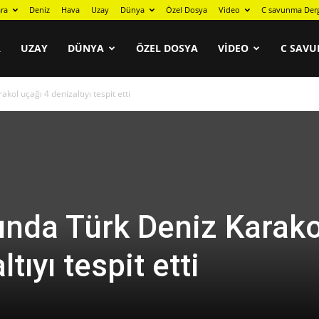
ra
Deniz
Hava
Uzay
Dünya
Özel Dosya
Video
C savunma Der
A
UZAY
DÜNYA
ÖZEL DOSYA
VIDEO
C SAVU
ol uçağı 4 denizaltıyı tespit etti
ında Türk Deniz Karako
tıyı tespit etti