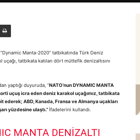
i “Dynamic Manta-2020” tatbikatında Türk Deniz
uçağı, tatbikata katılan dört müttefik denizaltısını
dan yaptığı duyuruda, “
NATO’nun DYNAMIC MANTA
orti uçuş icra eden deniz karakol uçağımız, tatbikata
espit ederek; ABD, Kanada, Fransa ve Almanya uçakları
arı yüzdesine ulaştı.”
İfadelerini kullandı.
IC MANTA DENIZALTI