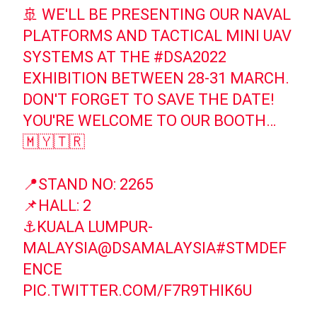
🚢 WE'LL BE PRESENTING OUR NAVAL
PLATFORMS AND TACTICAL MINI UAV
SYSTEMS AT THE
#DSA2022
EXHIBITION BETWEEN 28-31 MARCH.
DON'T FORGET TO SAVE THE DATE!
YOU'RE WELCOME TO OUR BOOTH…
🇲🇾🇹🇷
📍STAND NO: 2265
📌HALL: 2
⚓KUALA LUMPUR-
MALAYSIA
@DSAMALAYSIA
#STMDEF
ENCE
PIC.TWITTER.COM/F7R9THIK6U