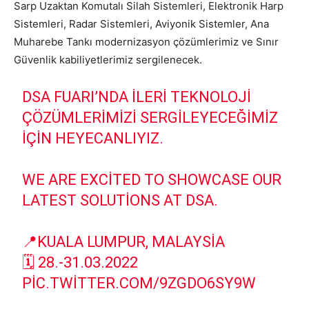
Sarp Uzaktan Komutalı Silah Sistemleri, Elektronik Harp
Sistemleri, Radar Sistemleri, Aviyonik Sistemler, Ana
Muharebe Tankı modernizasyon çözümlerimiz ve Sınır
Güvenlik kabiliyetlerimiz sergilenecek.
DSA FUARI’NDA ILERI TEKNOLOJI
ÇÖZÜMLERIMIZI SERGILEYECEĞIMIZ
IÇIN HEYECANLIYIZ.
WE ARE EXCITED TO SHOWCASE OUR
LATEST SOLUTIONS AT DSA.
📍KUALA LUMPUR, MALAYSIA
🗓 28.-31.03.2022
PIC.TWITTER.COM/9ZGDO6SY9W