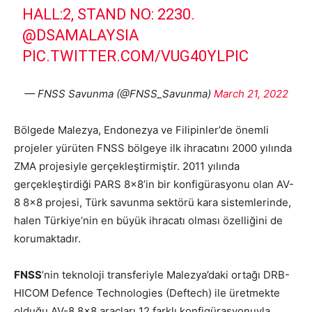
HALL:2, STAND NO: 2230.
@DSAMALAYSIA
PIC.TWITTER.COM/VUG40YLPIC
— FNSS Savunma (@FNSS_Savunma)
March 21, 2022
Bölgede Malezya, Endonezya ve Filipinler’de önemli
projeler yürüten FNSS bölgeye ilk ihracatını 2000 yılında
ZMA projesiyle gerçekleştirmiştir. 2011 yılında
gerçekleştirdiği PARS 8×8’in bir konfigürasyonu olan AV-
8 8×8 projesi, Türk savunma sektörü kara sistemlerinde,
halen Türkiye’nin en büyük ihracatı olması özelliğini de
korumaktadır.
FNSS
’nin teknoloji transferiyle Malezya’daki ortağı DRB-
HICOM Defence Technologies (Deftech) ile üretmekte
olduğu AV-8 8×8 araçları 12 farklı konfigürasyonuyla