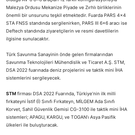
Malezya Ordusu Mekanize Piyade ve Zırhlı birliklerinin
önemli bir unsurunu teşkil etmektedir. Fuarda PARS 4×4
STA FNSS standında sergilenirken, PARS III 6×6 aracı ise
Deftech standında ziyaretçilerin ve resmi davetlilerin
ilgisine sunulacaktır.
Türk Savunma Sanayinin önde gelen firmalarından
Savunma Teknolojileri Mühendislik ve Ticaret A.Ş. STM,
DSA 2022 fuarınada deniz projelerini ve taktik mini İHA
sistemlerini sergileyecek.
STM
firması DSA 2022 Fuarında, Türkiye’nin ilk milli
fırkateyni İstif (İ) Sınıfı Fırkateyn, MİLGEM Ada Sınıfı
Korvet, Sahil Güvenlik Gemisi CG-3100 ile taktik mini İHA
sistemleri; APAGU, KARGU, ve TOGAN’ı Asya Pasifik
ülkeleri ile buluşturacak.