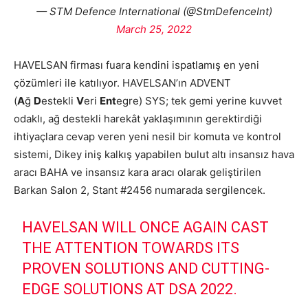
— STM Defence International (@StmDefenceInt)
March 25, 2022
HAVELSAN firması fuara kendini ispatlamış en yeni
çözümleri ile katılıyor. HAVELSAN’ın ADVENT
(
A
ğ
D
estekli
V
eri
Ent
egre) SYS; tek gemi yerine kuvvet
odaklı, ağ destekli harekât yaklaşımının gerektirdiği
ihtiyaçlara cevap veren yeni nesil bir komuta ve kontrol
sistemi, Dikey iniş kalkış yapabilen bulut altı insansız hava
aracı BAHA ve insansız kara aracı olarak geliştirilen
Barkan Salon 2, Stant #2456 numarada sergilencek.
HAVELSAN WILL ONCE AGAIN CAST
THE ATTENTION TOWARDS ITS
PROVEN SOLUTIONS AND CUTTING-
EDGE SOLUTIONS AT DSA 2022.