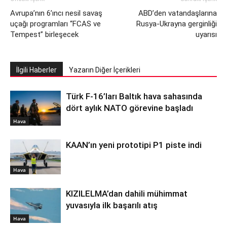
Avrupa’nın 6’ıncı nesil savaş
ABD’den vatandaşlarına
uçağı programları “FCAS ve
Rusya-Ukrayna gerginliği
Tempest” birleşecek
uyarısı
İlgili Haberler
Yazarın Diğer İçerikleri
Türk F-16’ları Baltık hava sahasında
dört aylık NATO görevine başladı
Hava
KAAN’ın yeni prototipi P1 piste indi
Hava
KIZILELMA’dan dahili mühimmat
yuvasıyla ilk başarılı atış
Hava