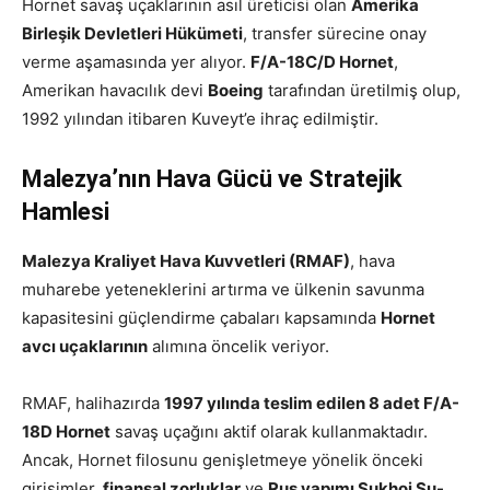
Hornet savaş uçaklarının asıl üreticisi olan
Amerika
Birleşik Devletleri Hükümeti
, transfer sürecine onay
verme aşamasında yer alıyor.
F/A-18C/D Hornet
,
Amerikan havacılık devi
Boeing
tarafından üretilmiş olup,
1992 yılından itibaren Kuveyt’e ihraç edilmiştir.
Malezya’nın Hava Gücü ve Stratejik
Hamlesi
Malezya Kraliyet Hava Kuvvetleri (RMAF)
, hava
muharebe yeteneklerini artırma ve ülkenin savunma
kapasitesini güçlendirme çabaları kapsamında
Hornet
avcı uçaklarının
alımına öncelik veriyor.
RMAF, halihazırda
1997 yılında teslim edilen 8 adet F/A-
18D Hornet
savaş uçağını aktif olarak kullanmaktadır.
Ancak, Hornet filosunu genişletmeye yönelik önceki
girişimler,
finansal zorluklar
ve
Rus yapımı Sukhoi Su-