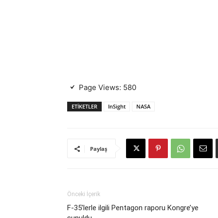
Page Views:
580
ETIKETLER
InSight
NASA
Paylaş
Önceki İçerik
F-35’lerle ilgili Pentagon raporu Kongre’ye