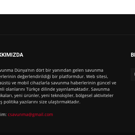
KKIMIZDA
B
vunma Dünya’nın dört bir yanından gelen savunma
rlerinin değerlendirildiği bir platformdur. Web sitesi,
üstü ve mobil cihazlarla savunma haberlerinin güncel ve
li olanlarını Türkçe dilinde yayınlamaktadır. Savunma
ikaları, yeni ürünler, yeni teknolojiler, bölgesel aktiviteler
ış politika yazılarını size ulaştırmaktadır.
işim:
csavunma@gmail.com