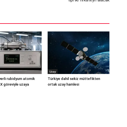
tipi iki fırkateyn alacak
Uzay
yerli rubidyum atomik
Türkiye dahil sekiz müttefikten
X göreviyle uzaya
ortak uzay hamlesi