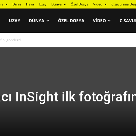
ra
Deniz
Hava
Uzay
Dünya
Özel Dosya
Video
C savunma Der
A
UZAY
DÜNYA
ÖZEL DOSYA
VIDEO
C SAVU
afını gönderdi
cı InSight ilk fotoğrafı