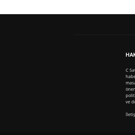
HA
C Sa
habe
masa
önem
polit
ve d
İlet