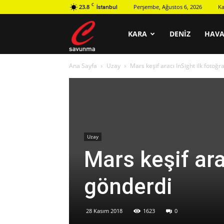
C
23.8
Perşembe, Ağustos 6, 2026
Ka
İstanbul
C
KARA
DENIZ
HAV
Ana Sayfa
Uzay
Mars keşif aracı InSight ilk fotoğr
savunma
Uzay
Mars keşif ara
gönderdi
28 Kasım 2018
1623
0