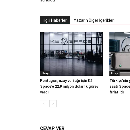
sunuldu
İlgili Haberler
Yazarın Diğer İçerikleri
Uzay
Uzay
Pentagon, uzay veri ağı için K2
Türkiye’nin 
Space’e 22,9 milyon dolarlık görev
saati Space
verdi
fırlatıldı
CEVAP VER