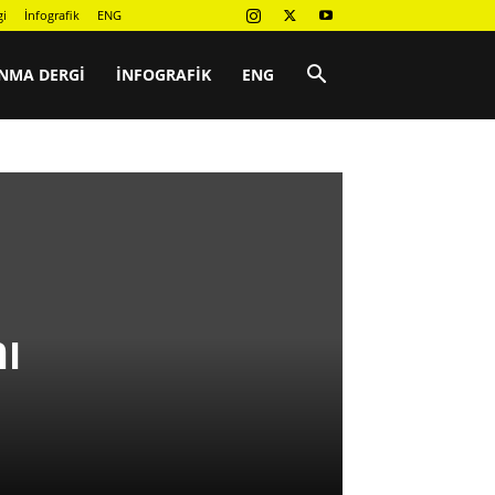
gi
İnfografik
ENG
NMA DERGI
İNFOGRAFIK
ENG
nı