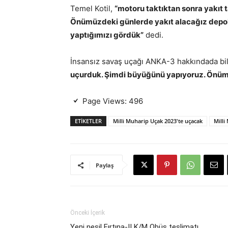
Temel Kotil,
“motoru taktıktan sonra yakıt ta
Önümüzdeki günlerde yakıt alacağız depolar
yaptığımızı gördük”
dedi.
İnsansız savaş uçağı ANKA-3 hakkındada bil
uçurduk. Şimdi büyüğünü yapıyoruz. Önümü
Page Views:
496
ETIKETLER
Milli Muharip Uçak 2023'te uçacak
Milli
Paylaş
Önceki İçerik
Yeni nesil Fırtına-II K/M Obüs teslimatı