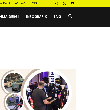
a Dergi
İnfografik
ENG
NMA DERGI
İNFOGRAFIK
ENG