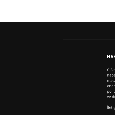
HA
C Sa
habe
masa
önem
polit
ve d
İlet