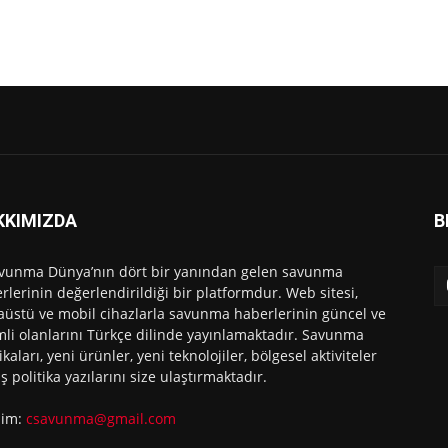
KKIMIZDA
B
vunma Dünya’nın dört bir yanından gelen savunma
rlerinin değerlendirildiği bir platformdur. Web sitesi,
üstü ve mobil cihazlarla savunma haberlerinin güncel ve
li olanlarını Türkçe dilinde yayınlamaktadır. Savunma
ikaları, yeni ürünler, yeni teknolojiler, bölgesel aktiviteler
ış politika yazılarını size ulaştırmaktadır.
işim:
csavunma@gmail.com