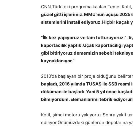
CNN Türk’teki programa katılan Temel Kotil, ç
güzel gitti işlerimiz. MMU’nun uçuşu 2025
sistemlerini install ediyoruz. Hiçbir kaçak y
”İlk kez yapıyoruz ve tam tutturuyoruz.”
diy
kaportacılık yaptık. Uçak kaportacılığı yap
gibi bitiriyoruz dememizin sebebi teknisy
kaynaklanıyor.”
2010’da başlayan bir proje olduğunu belirte
başladı, 2016 yılında TUSAŞ ile SSB resmi im
döküman ile başladı. Yani 5 yıl önce başladı.
bilmiyordum. Elemanlarımı tebrik ediyoru
Kotil, şimdi motoru yakıyoruz.Sonra yakıt tan
ediliyor.Önümüzdeki günlerde depolarına yak