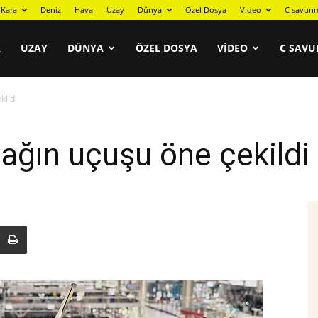
Kara
Deniz
Hava
Uzay
Dünya
Özel Dosya
Video
C savunm
A
UZAY
DÜNYA
ÖZEL DOSYA
VIDEO
C SAVU
kildi
çağın uçuşu öne çekildi