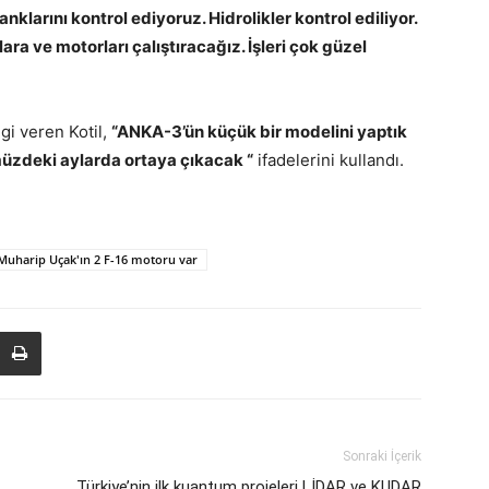
nklarını kontrol ediyoruz. Hidrolikler kontrol ediliyor.
a ve motorları çalıştıracağız. İşleri çok güzel
gi veren Kotil,
“ANKA-3’ün küçük bir modelini yaptık
zdeki aylarda ortaya çıkacak “
ifadelerini kullandı.
 Muharip Uçak'ın 2 F-16 motoru var
Sonraki İçerik
Türkiye’nin ilk kuantum projeleri LİDAR ve KUDAR