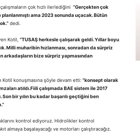
alışmaların çok hızlı ilerlediğini
“Gerçekten çok
’e planlanmıştı ama 2023 sonunda uçacak. Bütün
ok.”
dedi.
en Kotil,
“TUSAŞ herkesle çalışarak geldi. Yıllar boyu
tık. Milli muharibin hızlanması, sonradan da sürpriz
en arkadaşların bize sürpriz yapmasından
n Kotil konuşmasına şöyle devam etti:
”konsept olarak
zaları atıldı.Fiili çalışmada BAE sistem ile 2017
 Son bir yılın bu kadar başarılı geçtiğini ben
m.”
klarını kontrol ediyoruz. Hidrolikler kontrol
ıt almaya başalayacağı ve motorları çalıştıracağız.