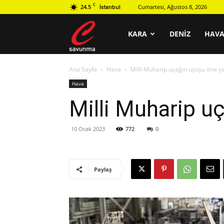
C
24.5
Cumartesi, Ağustos 8, 2026
İstanbul
C
KARA
DENIZ
HAV
Ana Sayfa
Hava
Milli Muharip uçağın uçuşu öne çe
savunma
Hava
Milli Muharip u
10 Ocak 2023
772
0
Paylaş