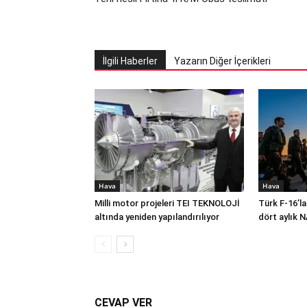
İlgili Haberler
Yazarın Diğer İçerikleri
Hava
Hava
Milli motor projeleri TEI TEKNOLOJİ
Türk F-16’la
altında yeniden yapılandırılıyor
dört aylık 
CEVAP VER