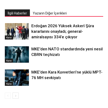
İlgili Haberler
Yazarın Diğer İçerikleri
Erdoğan 2026 Yüksek Askerî Şûra
kararlarını onayladı; general-
amiralsayısı 334’e çıkıyor
Kara
MKE’den NATO standardında yeni nesil
CBRN teçhizatı
Kara
MKE’den Kara Kuvvetleri’ne yüklü MPT-
76 MH sevkiyatı
Kara