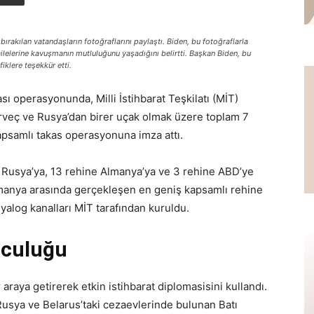
rakılan vatandaşların fotoğraflarını paylaştı. Biden, bu fotoğraflarla
 ailelerine kavuşmanın mutluluğunu yaşadığını belirtti. Başkan Biden, bu
klere teşekkür etti.
sı operasyonunda, Milli İstihbarat Teşkilatı (MİT)
rveç ve Rusya’dan birer uçak olmak üzere toplam 7
 kapsamlı takas operasyonuna imza attı.
 Rusya’ya, 13 rehine Almanya’ya ve 3 rehine ABD’ye
manya arasında gerçekleşen en geniş kapsamlı rehine
yalog kanalları MİT tarafından kuruldu.
uculuğu
araya getirerek etkin istihbarat diplomasisini kullandı.
usya ve Belarus’taki cezaevlerinde bulunan Batı