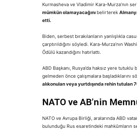
Kurmasheva ve Vladimir Kara-Murza’nın ser
mümkün olamayacağını
belirterek
Almanya
etti.
Biden, serbest bırakılanların yanlışlıkla ca
çarptırıldığını söyledi. Kara-Murza’nın Wash
Ödülü kazandığını hatırlattı.
ABD Başkanı, Rusya’da haksız yere tutuklu b
gelmeden önce çalışmalara başladıklarını söy
alıkonulan veya yurtdışında rehin tutulan 7
NATO ve AB’nin Memnu
NATO ve Avrupa Birliği, aralarında ABD vat
bulunduğu Rus esaretindeki mahkûmların ser