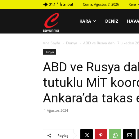
C
31.1
Cuma, Ağustos 7, 2026
Kara
İstanbul
C
KARA
DENIZ
HAV
Ana Sayfa
Dünya
ABD ve Rusya dahil 7 ülkeden 26
savunma
Dünya
ABD ve Rusya dah
tutuklu MİT koo
Ankara’da takas e
1 Ağustos 2024
Paylaş