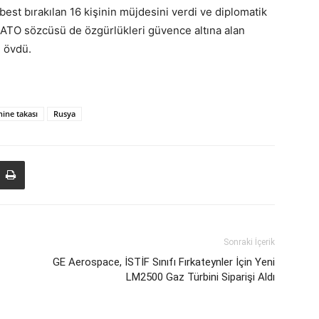
est bırakılan 16 kişinin müjdesini verdi ve diplomatik
NATO sözcüsü de özgürlükleri güvence altına alan
i övdü.
ine takası
Rusya
Sonraki İçerik
GE Aerospace, İSTİF Sınıfı Fırkateynler İçin Yeni
LM2500 Gaz Türbini Siparişi Aldı