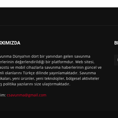
KKIMIZDA
B
vunma Dünya’nın dört bir yanından gelen savunma
rlerinin değerlendirildiği bir platformdur. Web sitesi,
üstü ve mobil cihazlarla savunma haberlerinin güncel ve
li olanlarını Türkçe dilinde yayınlamaktadır. Savunma
ikaları, yeni ürünler, yeni teknolojiler, bölgesel aktiviteler
ış politika yazılarını size ulaştırmaktadır.
işim:
csavunma@gmail.com