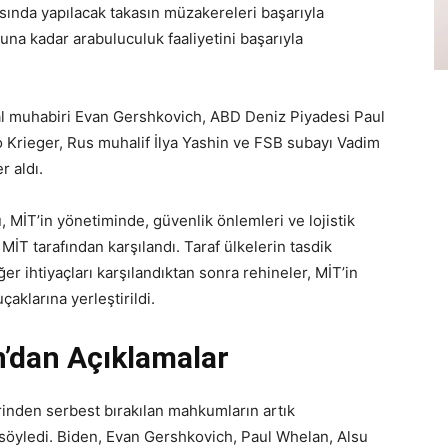
rasında yapılacak takasın müzakereleri başarıyla
na kadar arabuluculuk faaliyetini başarıyla
al muhabiri Evan Gershkovich, ABD Deniz Piyadesi Paul
 Krieger, Rus muhalif İlya Yashin ve FSB subayı Vadim
r aldı.
 MİT’in yönetiminde, güvenlik önlemleri ve lojistik
İT tarafından karşılandı. Taraf ülkelerin tasdik
iğer ihtiyaçları karşılandıktan sonra rehineler, MİT’in
çaklarına yerleştirildi.
’dan Açıklamalar
nden serbest bırakılan mahkumların artık
söyledi. Biden, Evan Gershkovich, Paul Whelan, Alsu