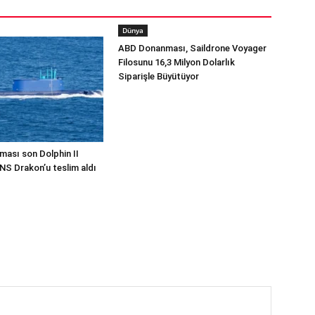
Dünya
ABD Donanması, Saildrone Voyager
Filosunu 16,3 Milyon Dolarlık
Siparişle Büyütüyor
ması son Dolphin II
INS Drakon’u teslim aldı