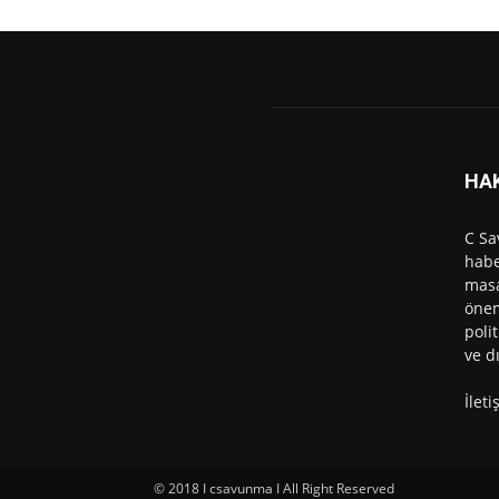
HA
C Sa
habe
masa
önem
polit
ve d
İlet
© 2018 I csavunma I All Right Reserved