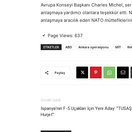
Avrupa Konseyi Başkanı Charles Michel, serb
anlaşmaya yardımcı olanlara teşekkür etti. 
anlaşmaya aracılık eden NATO müttefiklerin
Page Views:
637
ETIKETLER
ABD
Ankara operasyonu
MİT
Reh
Paylaş
Önceki İçerik
İspanya’nın F-5 Uçakları İçin Yeni Aday: “TUSAŞ
Hurjet”