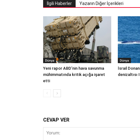
İlgili Haberler
Yazarın Diğer İçerikleri
Dünya
Dünya
Yeni rapor ABD’nin hava savunma
İsrail Donan
mühimmatında kritik açığa işaret
denizaltısı 
etti
CEVAP VER