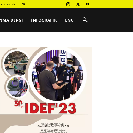
İnfografik
ENG
NMA DERGI
İNFOGRAFIK
ENG