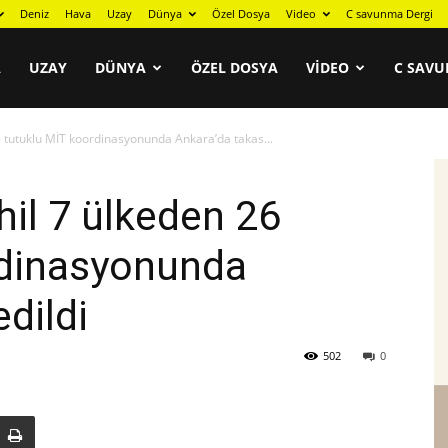
Deniz
Hava
Uzay
Dünya
Özel Dosya
Video
C savunma Dergi
A
UZAY
DÜNYA
ÖZEL DOSYA
VIDEO
C SAVU
 tutuklu MİT koordinasyonunda Ankara’da takas...
il 7 ülkeden 26
rdinasyonunda
dildi
502
0