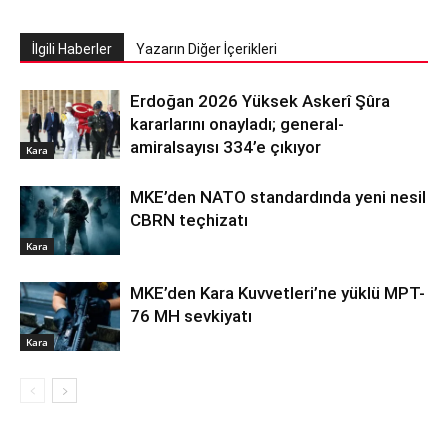
İlgili Haberler
Yazarın Diğer İçerikleri
Erdoğan 2026 Yüksek Askerî Şûra
kararlarını onayladı; general-
amiralsayısı 334’e çıkıyor
Kara
MKE’den NATO standardında yeni nesil
CBRN teçhizatı
Kara
MKE’den Kara Kuvvetleri’ne yüklü MPT-
76 MH sevkiyatı
Kara