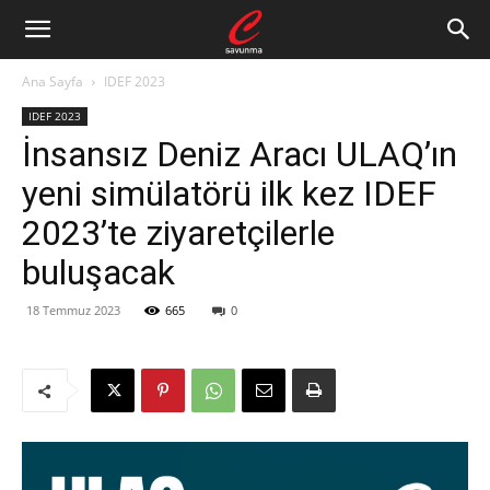
Ana Sayfa
IDEF 2023
IDEF 2023
İnsansız Deniz Aracı ULAQ’ın
yeni simülatörü ilk kez IDEF
2023’te ziyaretçilerle
buluşacak
18 Temmuz 2023
665
0