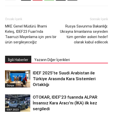
Önceki İçerik
Sonraki İçerik
MKE Genel Müdürü İlhami
Rusya Savunma Bakanlığı:
Keleş, IDEF23 Fuarı’nda
Ukrayna limanlarına seyreden
Taarruzi Mayınlama için yeni bir
tüm gemiler askeri hedef
ürün sergileyeceğiz
olarak kabul edilecek
İlgili Haberler
Yazarın Diğer İçerikleri
IDEF 2025’te Suudi Arabistan ile
Türkiye Arasında Kara Sistemleri
Ortaklığı
Dünya
OTOKAR, IDEF’23 fuarında ALPAR
İnsansız Kara Aracı’nı (İKA) ilk kez
sergiledi
IDEF 2023