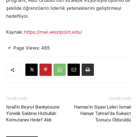
programı, ABD Ordusu’nun stratejik vizyonuyla uyumlu bir
şekilde öğrencilerin liderlik yeteneklerini geliştirmeyi
hedefliyor.
Kaynak:
https://mwi.westpoint.edu/
Page Views:
465
Önceki İçerik
Sonraki İçerik
İsrail’in Beyrut Banliyösüne
Hamas’ın Siyasi Lideri İsmail
Yönelik Saldırısı Hizbullah
Haniye Tahran’da Suikast
Komutanını Hedef Aldı
Sonucu Öldürüldü