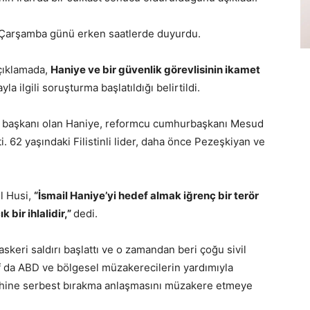
i Çarşamba günü erken saatlerde duyurdu.
açıklamada,
Haniye ve bir güvenlik görevlisinin ikamet
ayla ilgili soruşturma başlatıldığı belirtildi.
ro başkanı olan Haniye, reformcu cumhurbaşkanı Mesud
i. 62 yaşındaki Filistinli lider, daha önce Pezeşkiyan ve
l Husi,
“İsmail Haniye’yi hedef almak iğrenç bir terör
 bir ihlalidir,”
dedi.
 askeri saldırı başlattı ve o zamandan beri çoğu sivil
af da ABD ve bölgesel müzakerecilerin yardımıyla
rehine serbest bırakma anlaşmasını müzakere etmeye