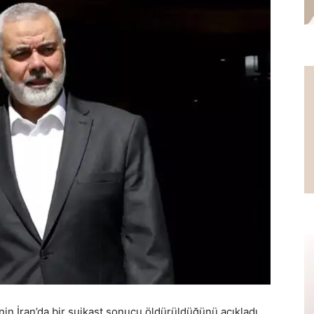
e’nin İran’da bir suikast sonucu öldürüldüğünü açıkladı.