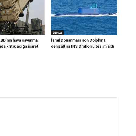
Dünya
ABD’nin hava savunma
İsrail Donanması son Dolphin II
a kritik açığa işaret
denizaltısı INS Drakon’u teslim aldı