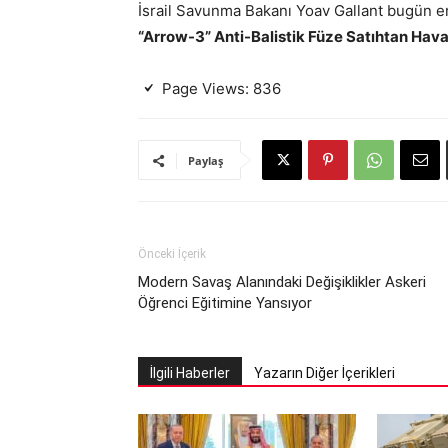
İsrail Savunma Bakanı Yoav Gallant bugün er
“Arrow-3” Anti-Balistik Füze Satıhtan Hav
Page Views:
836
Paylaş
Önceki İçerik
Modern Savaş Alanındaki Değişiklikler Askeri
Öğrenci Eğitimine Yansıyor
İlgili Haberler
Yazarın Diğer İçerikleri