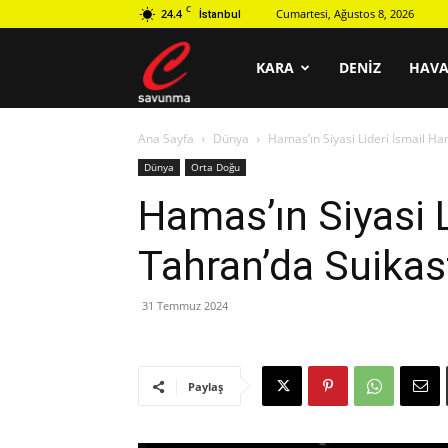
C
24.4
Cumartesi, Ağustos 8, 2026
İstanbul
C
KARA
DENIZ
HAV
Ana Sayfa
Dünya
Hamas’ın Siyasi Lideri İsmail H
savunma
Dünya
Orta Doğu
Hamas’ın Siyasi L
Tahran’da Suika
31 Temmuz 2024
Paylaş