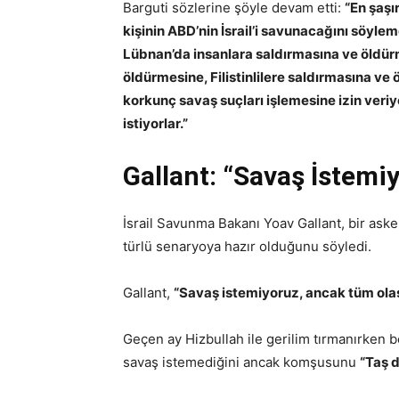
Barguti sözlerine şöyle devam etti:
“En şaşı
kişinin ABD’nin İsrail’i savunacağını söyleme
Lübnan’da insanlara saldırmasına ve öldür
öldürmesine, Filistinlilere saldırmasına ve
korkunç savaş suçları işlemesine izin veri
istiyorlar.”
Gallant: “Savaş İstemiy
İsrail Savunma Bakanı Yoav Gallant, bir askeri
türlü senaryoya hazır olduğunu söyledi.
Gallant,
“Savaş istemiyoruz, ancak tüm olasıl
Geçen ay Hizbullah ile gerilim tırmanırken b
savaş istemediğini ancak komşusunu
“Taş 