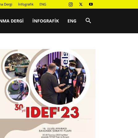
a Dergi
İnfografik
ENG
NMA DERGI
İNFOGRAFIK
ENG