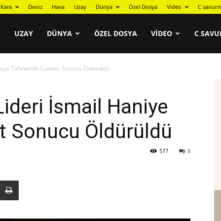
Kara
Deniz
Hava
Uzay
Dünya
Özel Dosya
Video
C savunm
A
UZAY
DÜNYA
ÖZEL DOSYA
VIDEO
C SAVU
aniye Tahran’da Suikast Sonucu Öldürüldü
ideri İsmail Haniye
st Sonucu Öldürüldü
577
0