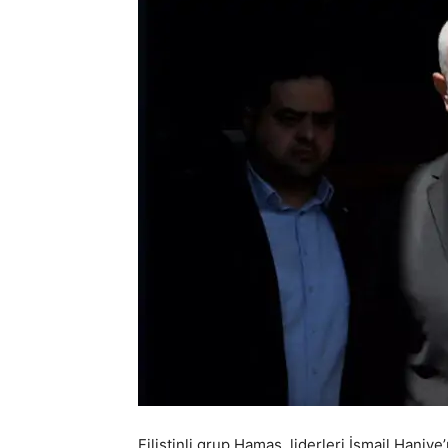
Filistinli grup Hamas, liderleri İsmail Haniy