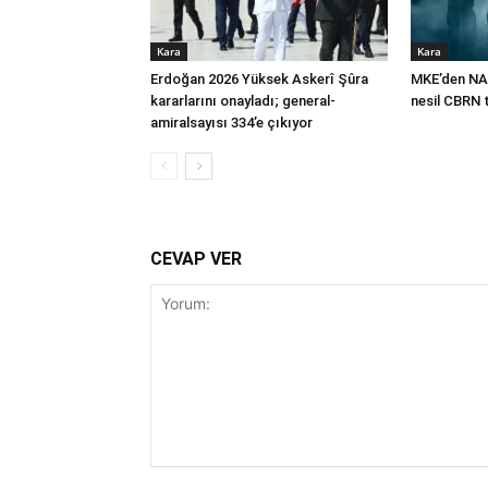
Kara
Kara
Erdoğan 2026 Yüksek Askerî Şûra
MKE’den NA
kararlarını onayladı; general-
nesil CBRN 
amiralsayısı 334’e çıkıyor
CEVAP VER