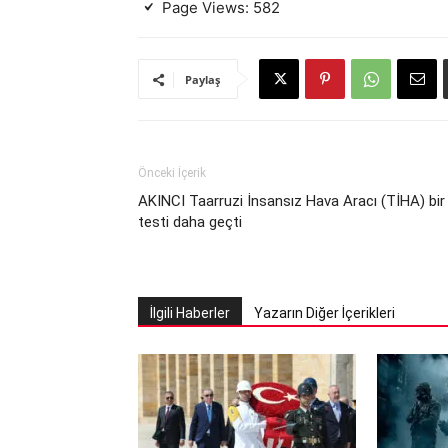
Page Views:
582
Paylaş
Önceki İçerik
AKINCI Taarruzi İnsansız Hava Aracı (TİHA) bir
testi daha geçti
İlgili Haberler
Yazarın Diğer İçerikleri