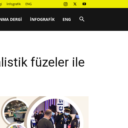
gi
İnfografik
ENG
NMA DERGI
İNFOGRAFIK
ENG
stik füzeler ile