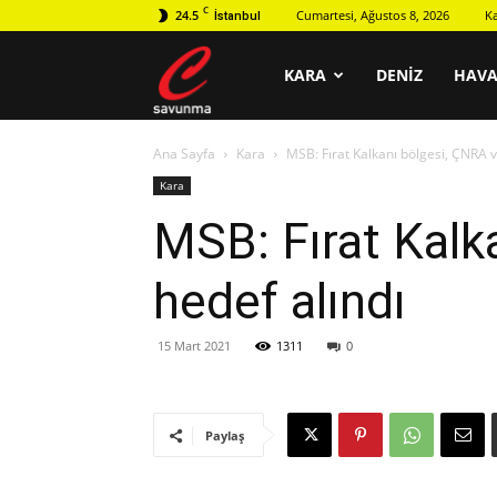
C
24.5
Cumartesi, Ağustos 8, 2026
K
İstanbul
C
KARA
DENIZ
HAV
Ana Sayfa
Kara
MSB: Fırat Kalkanı bölgesi, ÇNRA ve
savunma
Kara
MSB: Fırat Kalka
hedef alındı
15 Mart 2021
1311
0
Paylaş