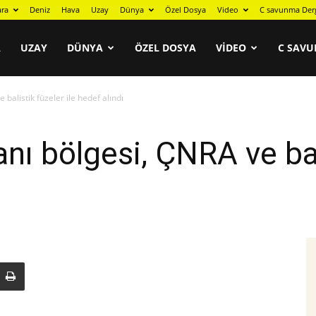
ara
Deniz
Hava
Uzay
Dünya
Özel Dosya
Video
C savunma Der
A
UZAY
DÜNYA
ÖZEL DOSYA
VIDEO
C SAVU
 balistik füzeler ile hedef alındı
nı bölgesi, ÇNRA ve bali