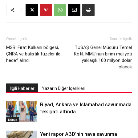
Önceki İçerik
Sonraki İçerik
MSB: Fırat Kalkanı bölgesi,
TUSAŞ Genel Müdürü Temel
ÇNRA ve balistik füzeler ile
Kotil: MMU’nun birim maliyeti
hedef alındı
yaklaşık 100 milyon dolar
olacak
İlgili Haberler
Yazarın Diğer İçerikleri
Riyad, Ankara ve İslamabad savunmada
tek çatı altında
Dünya
Yeni rapor ABD’nin hava savunma