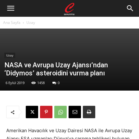
Ana Sayfa
Uzay
Uzay
NASA ve Avrupa Uzay Ajansı’ndan
‘Didymos’ asteroidini vurma planı
6 Eylül 2019
1458
0
Amerikan Havacılık ve Uzay Dairesi NASA ile Avrupa Uzay
Ajansı ESA uzmanları Dünya’ya çarpma tehlikesi bulunan