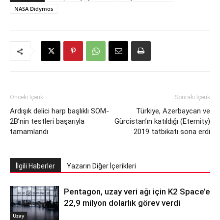
NASA Didymos
Önceki İçerik
Sonraki İçerik
Ardışık delici harp başlıklı SOM-
Türkiye, Azerbaycan ve
2B’nin testleri başarıyla
Gürcistan’ın katıldığı (Eternity)
tamamlandı
2019 tatbikatı sona erdi
İlgili Haberler
Yazarın Diğer İçerikleri
Pentagon, uzay veri ağı için K2 Space’e
22,9 milyon dolarlık görev verdi
Uzay