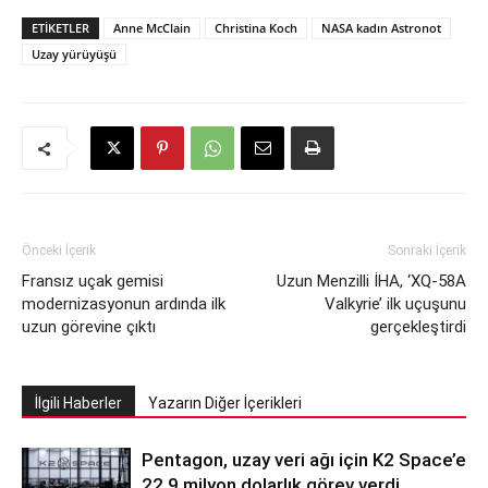
ETIKETLER
Anne McClain
Christina Koch
NASA kadın Astronot
Uzay yürüyüşü
Önceki İçerik
Sonraki İçerik
Fransız uçak gemisi
Uzun Menzilli İHA, ‘XQ-58A
modernizasyonun ardında ilk
Valkyrie’ ilk uçuşunu
uzun görevine çıktı
gerçekleştirdi
İlgili Haberler
Yazarın Diğer İçerikleri
Pentagon, uzay veri ağı için K2 Space’e
22,9 milyon dolarlık görev verdi