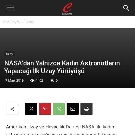
Ana Sayfa
Uzay
Uzay
NASA’dan Yalnızca Kadın Astronotların
Yapacağı İlk Uzay Yürüyüşü
7 Mart 2019
1402
0
Amerikan Uzay ve Havacılık Dairesi NASA, iki kadın
astronotun yapacağı bir uzay yürüyüşünün takvimini