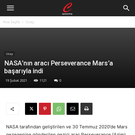
Ana Sayfa
Uzay
Uzay
NASA’nın aracı Perseverance Mars’a
başarıyla indi
19 Şubat 2021
1121
0
NASA tarafından geliştirilen ve 30 Temmuz 2020’de Mars
gezegenine gönderilen gezici araç Perseverance (Azim)