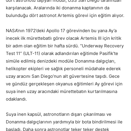
dört astronotu taşıyan modül, USS San Diego tarafından
karşılanacak. Aralarında iki donanma kaptanının da
bulunduğu dört astronot Artemis görevi için eğitim alıyor.
NASA’nın 1972’deki Apollo 17 görevinden bu yana Ay’a
inecek ilk mürettebatlı görev olacak Artemis III için kritik
bir adım olan eğitim bir hafta sürdü. “Underway Recovery
Test 11” (ULT-11) olarak adlandırılan eğitimde Pasifik’te
simüle edilmiş denizdeki modüle Donanma dalgıçları,
helikopter ekipleri ve sağlık personeli müdahale ederek
uzay aracını San Diego’nun alt güvertesine taşıdı. Gece
ve gündüz gerçekleşen okyanus eğitimleri Ay görevi için
suya inen uzay aracındaki mürettebatın kurtarılmasına
odaklandı.
Suya inen kapsül, astronotların dışarı çıkarılması ve
Donanma dalgıçlarının yardımıyla bir bota bindirilmesi ile
başladı. Daha sonra astronotlar teker teker destek