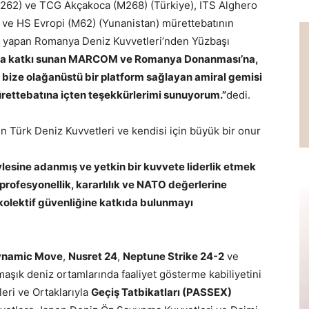
62) ve TCG Akçakoca (M268) (Türkiye), ITS Alghero
, ve HS Evropi (M62) (Yunanistan) mürettebatının
gu yapan Romanya Deniz Kuvvetleri’nden Yüzbaşı
na katkı sunan MARCOM ve Romanya Donanması’na,
bize olağanüstü bir platform sağlayan amiral gemisi
rettebatına içten teşekkürlerimi sunuyorum.”
dedi.
 Türk Deniz Kuvvetleri ve kendisi için büyük bir onur
lesine adanmış ve yetkin bir kuvvete liderlik etmek
profesyonellik, kararlılık ve NATO değerlerine
n kolektif güvenliğine katkıda bulunmayı
ynamic Move
,
Nusret 24
,
Neptune Strike 24-2
ve
rmaşık deniz ortamlarında faaliyet gösterme kabiliyetini
eri ve Ortaklarıyla
Geçiş Tatbikatları (PASSEX)