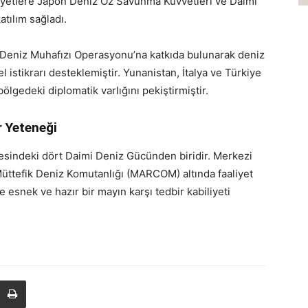
aliyetlere Japon Deniz Öz Savunma Kuvvetleri ve Daimi
tılım sağladı.
Deniz Muhafızı Operasyonu’na katkıda bulunarak deniz
l istikrarı desteklemiştir. Yunanistan, İtalya ve Türkiye
ölgedeki diplomatik varlığını pekiştirmiştir.
 Yeteneği
indeki dört Daimi Deniz Gücünden biridir. Merkezi
üttefik Deniz Komutanlığı (MARCOM) altında faaliyet
esnek ve hazır bir mayın karşı tedbir kabiliyeti