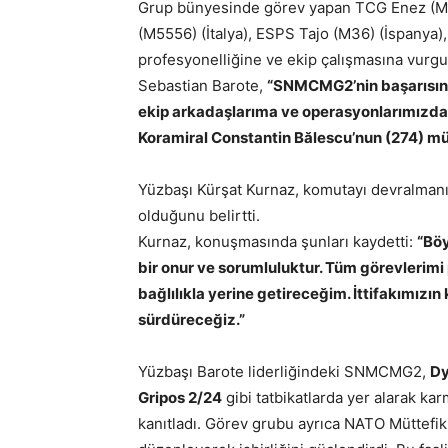
Grup bünyesinde görev yapan TCG Enez (M2
(M5556) (İtalya), ESPS Tajo (M36) (İspanya)
profesyonelliğine ve ekip çalışmasına vur
Sebastian Barote,
“SNMCMG2’nin başarısı
ekip arkadaşlarıma ve operasyonlarımızda 
Koramiral Constantin Bălescu’nun (274) mü
Yüzbaşı Kürşat Kurnaz, komutayı devralmanın
olduğunu belirtti.
Kurnaz, konuşmasında şunları kaydetti:
“Böy
bir onur ve sorumluluktur. Tüm görevlerimi 
bağlılıkla yerine getireceğim. İttifakımızı
sürdüreceğiz.”
Yüzbaşı Barote liderliğindeki SNMCMG2,
D
Gripos 2/24
gibi tatbikatlarda yer alarak ka
kanıtladı. Görev grubu ayrıca NATO Müttefikl