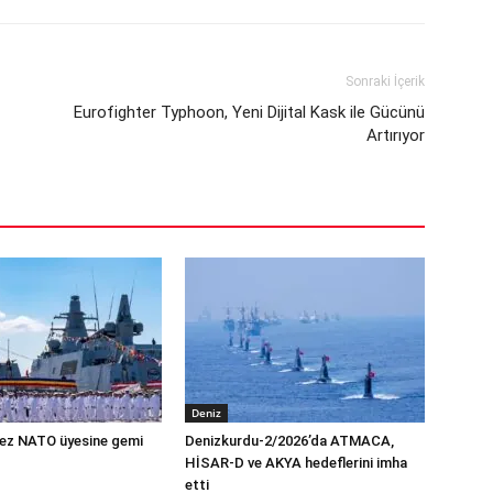
Sonraki İçerik
Eurofighter Typhoon, Yeni Dijital Kask ile Gücünü
Artırıyor
Deniz
 kez NATO üyesine gemi
Denizkurdu-2/2026’da ATMACA,
HİSAR-D ve AKYA hedeflerini imha
etti