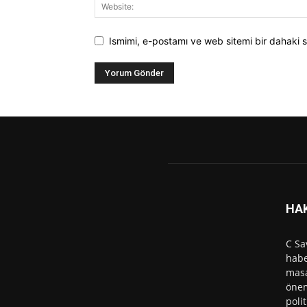
Ismimi, e-postamı ve web sitemi bir dahaki s
HA
C Sa
habe
masa
önem
polit