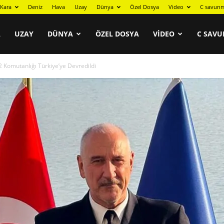
Kara
Deniz
Hava
Uzay
Dünya
Özel Dosya
Video
C savunm
A
UZAY
DÜNYA
ÖZEL DOSYA
VIDEO
C SAVU
 Komutanlığı Türkiye’ye Devredildi