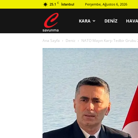
C
25.1
Perşembe, Ağustos 6, 2026
İstanbul
C
KARA
DENIZ
HAV
Ana Sayfa
Deniz
NATO Mayın Karşı Tedbir Grubu 2
savunma