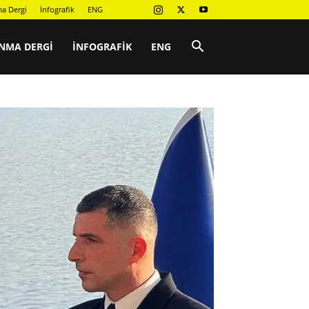
a Dergi
İnfografik
ENG
NMA DERGI
İNFOGRAFIK
ENG