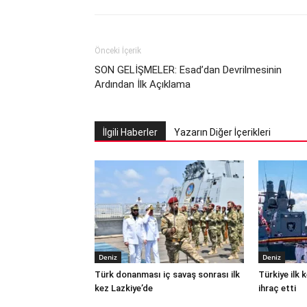
Önceki İçerik
SON GELİŞMELER: Esad’dan Devrilmesinin
Ardından İlk Açıklama
İlgili Haberler
Yazarın Diğer İçerikleri
Deniz
Deniz
Türk donanması iç savaş sonrası ilk
Türkiye ilk
kez Lazkiye’de
ihraç etti