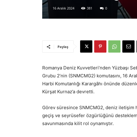
16 Aralık 2024
381
0
Paylaş
Romanya Deniz Kuvvetleri’nden Yüzbaşı Seb
Grubu 2’nin (SNMCMG2) komutasını, 16 Aral
Harbi Komutanlığı Karargâhı önünde düzenle
Kürşat Kurnaz’a devretti.
Görev süresince SNMCMG2, deniz iletişim ha
geçiş ve seyrüsefer özgürlüğünü destekle
savunmasında kilit rol oynamıştır.