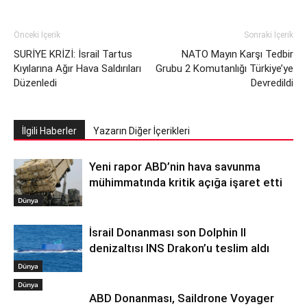
Önceki İçerik
Sonraki İçerik
SURİYE KRİZİ: İsrail Tartus
NATO Mayın Karşı Tedbir
Kıyılarına Ağır Hava Saldırıları
Grubu 2 Komutanlığı Türkiye’ye
Düzenledi
Devredildi
İlgili Haberler
Yazarın Diğer İçerikleri
Yeni rapor ABD’nin hava savunma
mühimmatında kritik açığa işaret etti
Dünya
İsrail Donanması son Dolphin II
denizaltısı INS Drakon’u teslim aldı
Dünya
Dünya
ABD Donanması, Saildrone Voyager