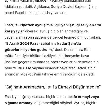
açıklama yaparak, ülkeden kaçmayı planladığına dair
iddiaları reddetti. Açıklama, Suriye Devlet Başkanlığı’nın
resmi Facebook hesabında yayınlandı.
Esad,
“Suriye’den ayrılışımla ilgili yanlış bilgi seliyle karşı
karşıyayız”
diyerek, ayrılışının planlanmadığını ve
çatışmaların son saatlerinde gerçekleşmediğini vurguladı.
“8 Aralık 2024 Pazar sabahına kadar Şam’da
görevlerimi yerine getirdim,”
dedi. Daha sonra Rus
müttefikleriyle birlikte Lazkiye’deki Hmeymim hava
üssüne geçerek muharebe operasyonlarını denetlediğini
belirtti. Bu üsse yapılan insansız hava aracı saldırısının
ardından Moskova’nın tahliye emri verdiğini de ekledi.
“Sığınma Aramadım, İstifa Etmeyi Düşünmedim”
Esad, yaptığı açıklamada hiçbir zaman
istifa etmeyi veya
sığınma aramayı
düşünmediğini söyledi. Ayrıca, hiçbir