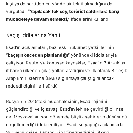
kişi ya da partiden bu yönde bir teklif almadığını da
vurguladı.
“Yapılacak tek şey, terörist saldırılara karşı
mücadeleye devam etmekti,”
ifadelerini kullandı.
Kaçış İddialarına Yanıt
Esad’ın açıklamaları, bazı eski hükümet yetkililerinin
“kaçışın önceden planlandığı”
yönündeki iddialarıyla
çelişiyor. Reuters’a konuşan kaynaklar, Esad’ın 2 Aralık’tan
itibaren ülkeden çıkış yolları aradığını ve ilk olarak Birleşik
Arap Emirlikleri’ne (BAE) sığınmaya çalıştığını ancak
reddedildiğini ileri sürdü.
Rusya’nın 2015’teki müdahalesinin, Esad rejimini
güçlendirdiği ve iç savaşı Esad’ın lehine çevirdiği bilinse
de, Moskova’nın son dönemde büyük şehirlerin düşüşünü
engellemediği iddia ediliyor. Esad ise yaptığı açıklamada,
Suriye’yi kişisel kazanç için yönetmediğini, ülkeyi