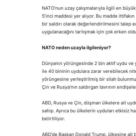
NATO’nun uzay çalışmalarıyla ilgili en büyük
5’inci maddesi yer alıyor. Bu madde ittifakın 
bir saldırı olarak değerlendirilmesini tale
uygulanacağını tartışmak için çok erken old
NATO neden uzayla ilgileniyor?
Dünyanın yörüngesinde 2 bin aktif uydu ve 
ile 40 bininin uydulara zarar verebilecek ni
yörüngesine yerleştirilmiş bir silah bulunm
Çin ve Rusya’nın saldırgan tavrının endişel
ABD, Rusya ve Çin, düşman ülkelere ait uydu
sahip. Ayrıca bu ülkelerin uyduları etkisiz ha
belirtiliyor.
ABD’de Başkan Donald Trump, ülkesine ait b