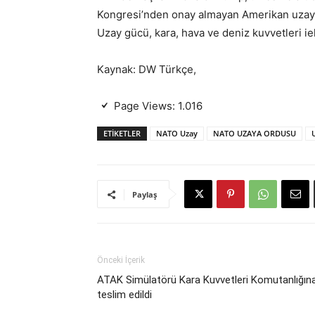
Kongresi’nden onay almayan Amerikan uzay g
Uzay gücü, kara, hava ve deniz kuvvetleri ie
Kaynak: DW Türkçe,
Page Views:
1.016
ETIKETLER
NATO Uzay
NATO UZAYA ORDUSU
Paylaş
Önceki İçerik
ATAK Simülatörü Kara Kuvvetleri Komutanlığın
teslim edildi