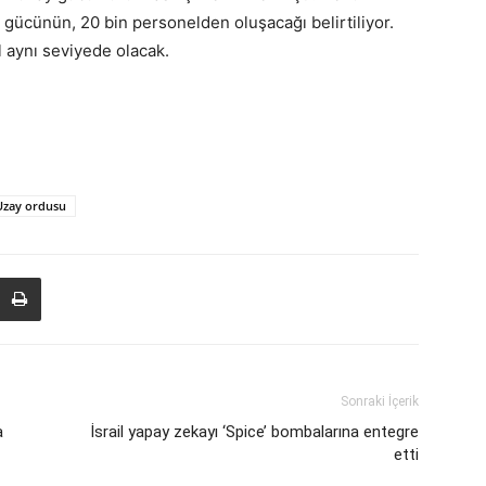
ücünün, 20 bin personelden oluşacağı belirtiliyor.
l aynı seviyede olacak.
Uzay ordusu
Sonraki İçerik
a
İsrail yapay zekayı ‘Spice’ bombalarına entegre
etti