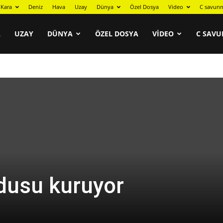
Kara
Deniz
Hava
Uzay
Dünya
Özel Dosya
Video
C savunm
A
UZAY
DÜNYA
ÖZEL DOSYA
VIDEO
C SAVU
dusu kuruyor