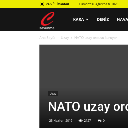
C
24.5
Cumartesi, Ağustos 8, 2026
İstanbul
C
KARA
DENIZ
HAV
Ana Sayfa
Uzay
NATO uzay ordusu kuruyor
savunma
Uzay
NATO uzay or
25 Haziran 2019
2127
0