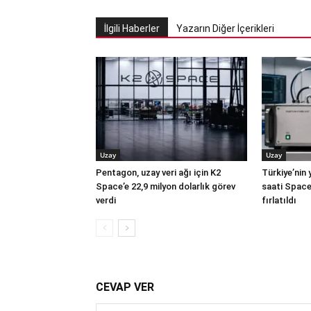
İlgili Haberler
Yazarın Diğer İçerikleri
Uzay
Uzay
Pentagon, uzay veri ağı için K2
Türkiye’nin 
Space’e 22,9 milyon dolarlık görev
saati Space
verdi
fırlatıldı
CEVAP VER