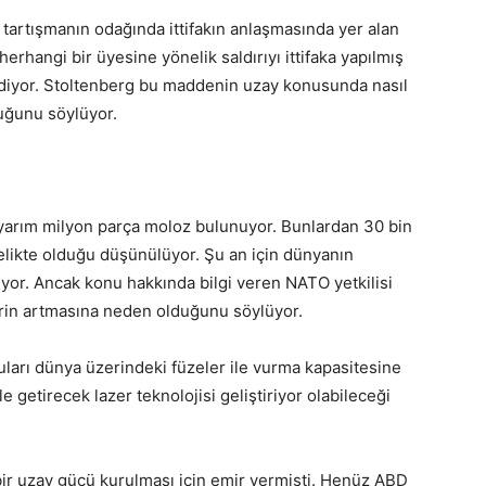
 tartışmanın odağında ittifakın anlaşmasında yer alan
herhangi bir üyesine yönelik saldırıyı ittifaka yapılmış
p ediyor. Stoltenberg bu maddenin uzay konusunda nasıl
uğunu söylüyor.
yarım milyon parça moloz bulunuyor. Bunlardan 30 bin
telikte olduğu düşünülüyor. Şu an için dünyanın
uyor. Ancak konu hakkında bilgi veren NATO yetkilisi
erin artmasına neden olduğunu söylüyor.
ları dünya üzerindeki füzeler ile vurma kapasitesine
le getirecek lazer teknolojisi geliştiriyor olabileceği
ir uzay gücü kurulması için emir vermişti. Henüz ABD