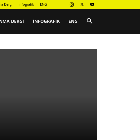
a Dergi
İnfografik
ENG
NMA DERGI
İNFOGRAFIK
ENG