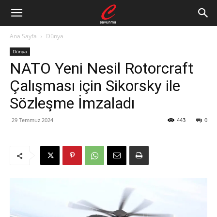
Ana Sayfa
Dünya
Dünya
NATO Yeni Nesil Rotorcraft
Çalışması için Sikorsky ile
Sözleşme İmzaladı
29 Temmuz 2024
443
0