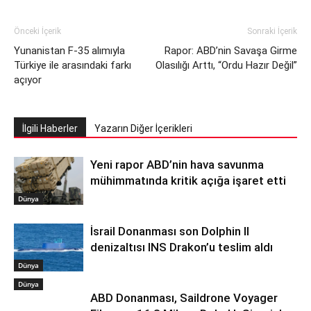
Önceki İçerik
Sonraki İçerik
Yunanistan F-35 alımıyla
Rapor: ABD’nin Savaşa Girme
Türkiye ile arasındaki farkı
Olasılığı Arttı, “Ordu Hazır Değil”
açıyor
İlgili Haberler
Yazarın Diğer İçerikleri
Yeni rapor ABD’nin hava savunma
mühimmatında kritik açığa işaret etti
Dünya
İsrail Donanması son Dolphin II
denizaltısı INS Drakon’u teslim aldı
Dünya
Dünya
ABD Donanması, Saildrone Voyager