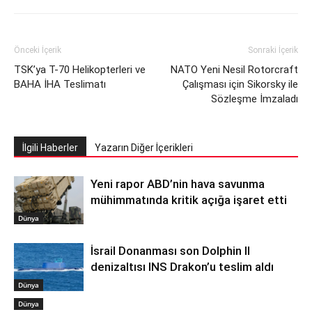
Önceki İçerik
Sonraki İçerik
TSK’ya T-70 Helikopterleri ve
NATO Yeni Nesil Rotorcraft
BAHA İHA Teslimatı
Çalışması için Sikorsky ile
Sözleşme İmzaladı
İlgili Haberler
Yazarın Diğer İçerikleri
Yeni rapor ABD’nin hava savunma
mühimmatında kritik açığa işaret etti
Dünya
İsrail Donanması son Dolphin II
denizaltısı INS Drakon’u teslim aldı
Dünya
Dünya