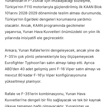
Yunanistan’ın F-35A’lar için imzalayacağı sözleşme,
Türkiye’nin F110 motorlarıyla güçlendirilmiş ilk KAAN Blok
10’larını 2028-2029 döneminde teslim alması durumunda,
Türkiye’nin Ege’deki dengeleri korumasına yardımcı
olacaktır. Ancak, KAAN programında gecikmeler
yaşanırsa, Yunan Hava Kuvvetleri önümüzdeki on yılın ilk
yıllarında inisiyatifi ele geçirecektir.
Ankara, Yunan Rafale’lerini dengeleyecek, ancak yine de
F-35’in çok yönlü yetenekleriyle boy ölçüşemeyecek
Eurofighter Typhoon’ları satın almayı talep etti. Ayrıca
ABD’den 40 adet gelişmiş yeni F-16 Viper satın almayı ve
mevcut 80 kadar F-16’yı Viper konfigürasyonuna
yükseltmeyi planlıyor.
Rafale ve F-35’lerin kombinasyonu, Yunan Hava
Kuvvetleri’ne dengeli bir filo sağlayacak ve tek bir kaynak
ülkeye tamamen bağlı olmayacaktır. Yunanistan ve