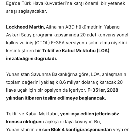
Ege’de Türk Hava Kuvvetleri’ne karşı önemli bir yetenek
artışı sağlayacaktır.
Lockheed Martin,
Atina’nın ABD hükümetinin Yabancı
Askeri Satış programı kapsamında 20 adet konvansiyonel
kalkış ve iniş (CTOL) F-35A versiyonu satın alma niyetini
kesinleştiren bir
Teklif ve Kabul Mektubu (LOA)
imzaladığını doğruladı.
Yunanistan Savunma Bakanlığı’na göre, LOA, anlaşmanın
toplam değerini yaklaşık 8.6 milyar dolara çıkaracak 20
ilave uçak için bir opsiyon da içeriyor.
F-35’ler, 2028
yılından itibaren teslim edilmeye başlanacak.
Teklif ve Kabul Mektubu,
yeni inşa edilen jetlerin söz
konusu olduğun
u açıkça ortaya koyuyor. Bu,
Yunanistan’ın e
n son Blok 4 konfigürasyonundan
veya en