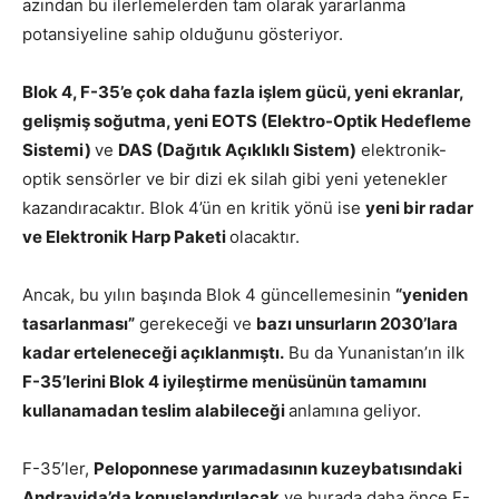
azından bu ilerlemelerden tam olarak yararlanma
potansiyeline sahip olduğunu gösteriyor.
Blok 4, F-35’e çok daha fazla işlem gücü, yeni ekranlar,
gelişmiş soğutma, yeni EOTS (Elektro-Optik Hedefleme
Sistemi)
ve
DAS (Dağıtık Açıklıklı Sistem)
elektronik-
optik sensörler ve bir dizi ek silah gibi yeni yetenekler
kazandıracaktır. Blok 4’ün en kritik yönü ise
yeni bir radar
ve Elektronik Harp Paketi
olacaktır.
Ancak, bu yılın başında Blok 4 güncellemesinin
“yeniden
tasarlanması”
gerekeceği ve
bazı unsurların 2030’lara
kadar erteleneceği açıklanmıştı.
Bu da Yunanistan’ın ilk
F-35’lerini Blok 4 iyileştirme menüsünün tamamını
kullanamadan teslim alabileceği
anlamına geliyor.
F-35’ler,
Peloponnese yarımadasının kuzeybatısındaki
Andravida’da konuşlandırılacak
ve burada daha önce F-