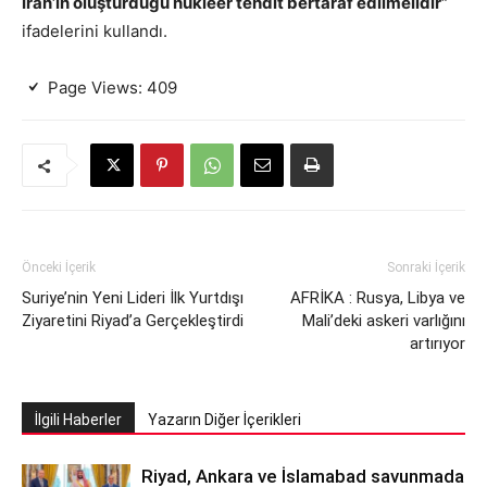
İran’ın oluşturduğu nükleer tehdit bertaraf edilmelidir”
ifadelerini kullandı.
Page Views:
409
Önceki İçerik
Sonraki İçerik
Suriye’nin Yeni Lideri İlk Yurtdışı
AFRİKA : Rusya, Libya ve
Ziyaretini Riyad’a Gerçekleştirdi
Mali’deki askeri varlığını
artırıyor
İlgili Haberler
Yazarın Diğer İçerikleri
Riyad, Ankara ve İslamabad savunmada