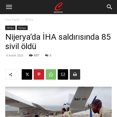
Ana Sayfa
Afrika
Afrika
Dünya
Nijerya’da İHA saldırısında 85
sivil öldü
6 Aralık 2023
617
0