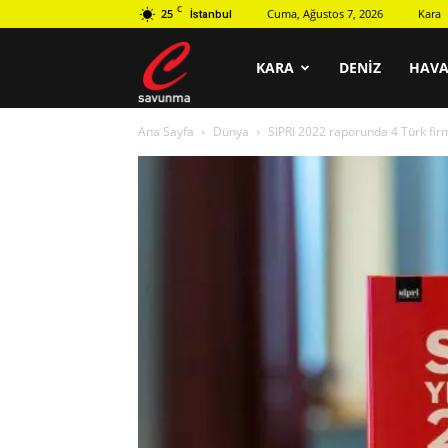
C
25
Cuma, Ağustos 7, 2026
Kara
İstanbul
C
KARA
DENIZ
HAV
Ana Sayfa
Dünya
SIPRI 2022 raporunda 4 Türk firmas
savunma