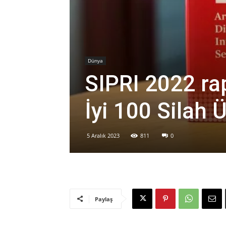
Dünya
SIPRI 2022 ra
İyi 100 Silah Ü
5 Aralık 2023
811
0
Paylaş