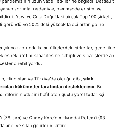
 pandemisinin uzun vadeli etkilerine bağladı. Dassault
 yaşanan sorunlar nedeniyle, hammadde erişimi ve
ildirdi. Asya ve Orta Doğu’daki birçok Top 100 şirketi,
i göründü ve 2022’deki yüksek talebi artan gelire
a çıkmak zorunda kalan ülkelerdeki şirketler, genellikle
k esnek üretim kapasitesine sahipti ve siparişlerde ani
ölçeklendirebiliyordu.
in, Hindistan ve Türkiye’de olduğu gibi,
silah
eri olan hükümetler tarafından destekleniyor.
Bu
sintilerinin etkisini hafifleten güçlü yerel tedarikçi
ar’ı (76. sıra) ve Güney Kore’nin Hyundai Rotem’i (98.
landı ve silah gelirlerini artırdı.