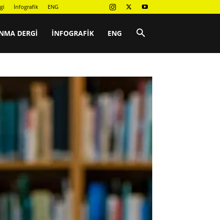
gi
İnfografik
ENG
NMA DERGI
İNFOGRAFIK
ENG