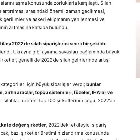
malarını aşma konusunda zorluklarla karşılaştı. Silah
ın artırılması arasındaki önemli zaman gecikmesi,
ik gerilimler ve askeri ekipmanın yenilenmesi ve
binin artmasına katkıda bulundu.
lası 2022’de silah siparişlerini sınırlı bir şekilde
etkilendi. Ukrayna gibi aşınma savaşları bağlamında büyük
irketler, genellikle 2022’de silah gelirlerinde artış
kategorileri için büyük siparişler verdi;
bunlar
ırhlı araçlar, topçu sistemleri, füzeler, İHA’lar ve
 silahları üreten Top 100 şirketlerinin çoğu, 2022’de
ate değer şirketler
, 2022’deki etkileyici sipariş
ncak, bazı şirketler üretimi hızlandırma konusunda