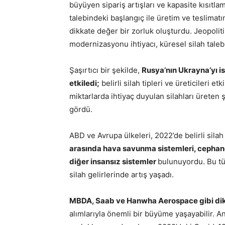
büyüyen sipariş artışları ve kapasite kısıtla
talebindeki başlangıç ile üretim ve teslimat
dikkate değer bir zorluk oluşturdu. Jeopolit
modernizasyonu ihtiyacı, küresel silah tale
Şaşırtıcı bir şekilde,
Rusya’nın Ukrayna’yı isti
etkiledi;
belirli silah tipleri ve üreticileri 
miktarlarda ihtiyaç duyulan silahları üreten ş
gördü.
ABD ve Avrupa ülkeleri, 2022’de belirli silah 
arasında hava savunma sistemleri, cephane, z
diğer insansız sistemler
bulunuyordu. Bu tür
silah gelirlerinde artış yaşadı.
MBDA, Saab ve Hanwha Aerospace gibi dikk
alımlarıyla önemli bir büyüme yaşayabilir. A