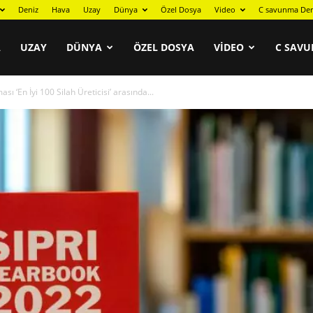
Deniz
Hava
Uzay
Dünya
Özel Dosya
Video
C savunma Der
A
UZAY
DÜNYA
ÖZEL DOSYA
VIDEO
C SAVU
ı ‘En İyi 100 Silah Üreticisi’ arasında...