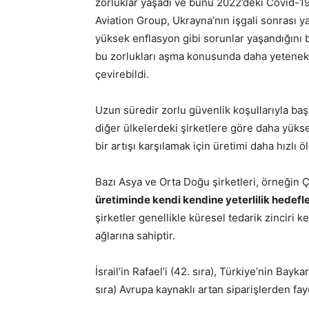
zorluklar yaşadı ve bunu 2022’deki Covid-19
Aviation Group, Ukrayna’nın işgali sonrası
yüksek enflasyon gibi sorunlar yaşandığını b
bu zorlukları aşma konusunda daha yetenekl
çevirebildi.
Uzun süredir zorlu güvenlik koşullarıyla baş
diğer ülkelerdeki şirketlere göre daha yükse
bir artışı karşılamak için üretimi daha hızlı 
Bazı Asya ve Orta Doğu şirketleri, örneğin Ç
üretiminde kendi kendine yeterlilik hedefl
şirketler genellikle küresel tedarik zinciri ke
ağlarına sahiptir.
İsrail’in Rafael’i (42. sıra), Türkiye’nin Bayk
sıra) Avrupa kaynaklı artan siparişlerden fayda