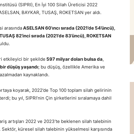
stitüsü (SIPRI), En İyi 100 Silah Üreticisi 2022
ı ASELSAN, BAYKAR, TUSAŞ, ROKETSAN yer aldı.
si arasında
ASELSAN 60’ıncı sırada (2021’de 54’üncü),
, TUSAŞ 82’inci sırada (2021’de 83’üncü), ROKETSAN
uldu.
i etkileyici bir şekilde
597 milyar doları bulsa da
,
k bir düşüş yaşandı
; bu düşüş, özellikle Amerika ve
 azalmadan kaynaklandı.
ortaya koyarak, 2022’de Top 100 toplam silah gelirinin
i; bu yıl, SIPRI’nin Çin şirketlerini sıralamaya dahil
iş artışları 2022 ve 2023’te beklenen silah talebinin
Sektör, küresel silah talebinin yükselmesi karşısında