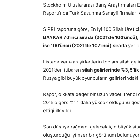
Stockholm Uluslararası Barış Araştırmaları En
Raporu’nda Türk Savunma Sanayii firmalar
SIPRI raporuna göre, En İyi 100 Silah Üretici
BAYKAR 76’ıncı sırada (2021’de 100’üncü)
ise 100’üncü
(2021’de 107’inci)
sırada
yer b
Listede yer alan şirketlerin toplam silah gelir
2021’den itibaren
silah gelirlerinde %3,5’li
Rusya gibi büyük oyuncuların gelirlerindeki
Rapor, dikkate değer bir uzun vadeli trendi 
2015’e göre %14 daha yüksek olduğunu gösterd
ettiği ilk yıldı.
Son düşüşe rağmen, gelecek için büyük sipar
oluşturduğu iyimser bir görünüm bulunuyor. 