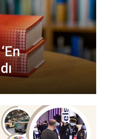
 ‘En
ldı