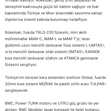
firmaları katılıyor. Roketsan, geniş ürün yelpazesi ve
deneyimli kadrosuyla güçlü bir katılım sağlıyor ve fuar
kapsamında Türkiye ve Mısır arasındaki savunma sanayi
ilişkilerine önemli katkıda bulunmayı hedefliyor.
Roketsan, fuarda TRLG-230 füzesini, mini akıllı
mühimmatlar MAM-C, MAM-L ve MAM-T’yi, lazer
güdümlü uzun menzilli tanksavar füze sistemi L-UMTAS’ı,
orta menzilli tanksavar silah sistemi OMTAS’ı, KARAOK
kısa menzilli tanksavar silahını ve ATMACA gemisavar
füzesini sergiliyor.
Türkiye’nin küresel kara sistemleri üreticisi Otokar, fuarda
30mm kule sistemi MIZRAK ile paletli zırhlı aracı TULPAR’ı
sergileyecek.
BMC, Power TUNA motoru ve UTKU güç grubu ile yer
alırken, BMC Modüler tavan konsepti ile farklı kullanıcı