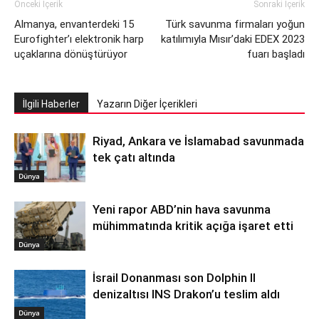
Önceki İçerik
Sonraki İçerik
Almanya, envanterdeki 15
Türk savunma firmaları yoğun
Eurofighter’ı elektronik harp
katılımıyla Mısır’daki EDEX 2023
uçaklarına dönüştürüyor
fuarı başladı
İlgili Haberler
Yazarın Diğer İçerikleri
Riyad, Ankara ve İslamabad savunmada
tek çatı altında
Dünya
Yeni rapor ABD’nin hava savunma
mühimmatında kritik açığa işaret etti
Dünya
İsrail Donanması son Dolphin II
denizaltısı INS Drakon’u teslim aldı
Dünya