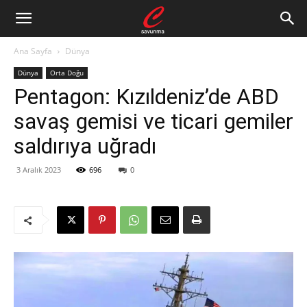
Ana Sayfa
Dünya
Dünya
Orta Doğu
Pentagon: Kızıldeniz’de ABD
savaş gemisi ve ticari gemiler
saldırıya uğradı
3 Aralık 2023
696
0