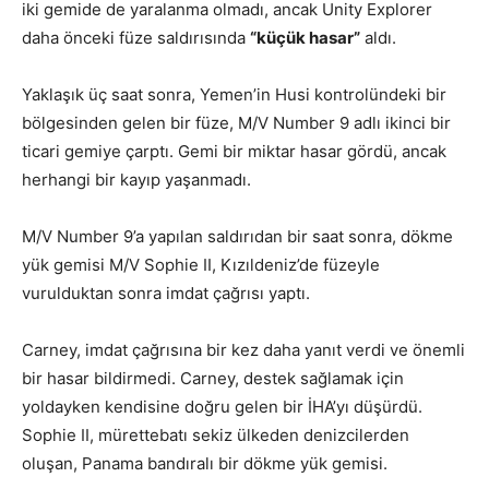
iki gemide de yaralanma olmadı, ancak Unity Explorer
daha önceki füze saldırısında
“küçük hasar”
aldı.
Yaklaşık üç saat sonra, Yemen’in Husi kontrolündeki bir
bölgesinden gelen bir füze, M/V Number 9 adlı ikinci bir
ticari gemiye çarptı. Gemi bir miktar hasar gördü, ancak
herhangi bir kayıp yaşanmadı.
M/V Number 9’a yapılan saldırıdan bir saat sonra, dökme
yük gemisi M/V Sophie II, Kızıldeniz’de füzeyle
vurulduktan sonra imdat çağrısı yaptı.
Carney, imdat çağrısına bir kez daha yanıt verdi ve önemli
bir hasar bildirmedi. Carney, destek sağlamak için
yoldayken kendisine doğru gelen bir İHA’yı düşürdü.
Sophie II, mürettebatı sekiz ülkeden denizcilerden
oluşan, Panama bandıralı bir dökme yük gemisi.