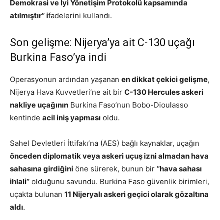
Demokrasi ve İyi Yönetişim Protokolü kapsamında
atılmıştır” i
fadelerini kullandı.
Son gelişme: Nijerya’ya ait C-130 uçağı
Burkina Faso’ya indi
Operasyonun ardından yaşanan
en dikkat çekici gelişme
,
Nijerya Hava Kuvvetleri’ne ait bir
C-130 Hercules askeri
nakliye uçağının
Burkina Faso’nun Bobo-Dioulasso
kentinde
acil iniş yapması
oldu.
Sahel Devletleri İttifakı’na (AES) bağlı kaynaklar, uçağın
önceden diplomatik veya askeri uçuş izni almadan hava
sahasına girdiğini
öne sürerek, bunun bir
“hava sahası
ihlali”
olduğunu savundu. Burkina Faso güvenlik birimleri,
uçakta bulunan
11 Nijeryalı askeri geçici olarak gözaltına
aldı
.