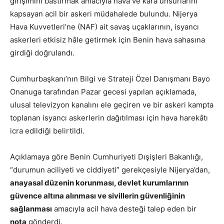
girişimini bastırmak amacıyla hava ve kara unsurlarını
kapsayan acil bir askeri müdahalede bulundu. Nijerya
Hava Kuvvetleri’ne (NAF) ait savaş uçaklarının, isyancı
askerleri etkisiz hâle getirmek için Benin hava sahasına
girdiği doğrulandı.
Cumhurbaşkanı’nın Bilgi ve Strateji Özel Danışmanı Bayo
Onanuga tarafından Pazar gecesi yapılan açıklamada,
ulusal televizyon kanalını ele geçiren ve bir askeri kampta
toplanan isyancı askerlerin dağıtılması için hava harekâtı
icra edildiği belirtildi.
Açıklamaya göre Benin Cumhuriyeti Dışişleri Bakanlığı,
“durumun aciliyeti ve ciddiyeti” gerekçesiyle Nijerya’dan,
anayasal düzenin korunması, devlet kurumlarının
güvence altına alınması ve sivillerin güvenliğinin
sağlanması
amacıyla acil hava desteği talep eden bir
nota
gönderdi.