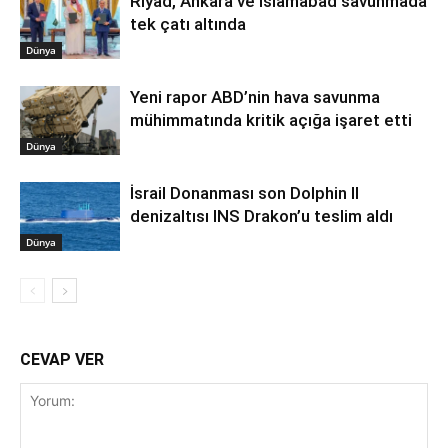
Riyad, Ankara ve İslamabad savunmada
tek çatı altında
Dünya
Yeni rapor ABD’nin hava savunma
mühimmatında kritik açığa işaret etti
Dünya
İsrail Donanması son Dolphin II
denizaltısı INS Drakon’u teslim aldı
Dünya
CEVAP VER