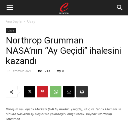
Ana Sayfa
Uzay
Uzay
Northrop Grumman
NASA’nın ‘‘Ay Geçidi’’ ihalesini
kazandı
15 Temmuz 2021
1713
0
Yerleşim ve Lojistik Merkezi (HALO) modülü (sağda), Güç ve Tahrik Elemanı ile
birlikte NASA'nın Ay Geçidi'nin çekirdeğini oluşturacak. Kaynak: Northrop
Grumman