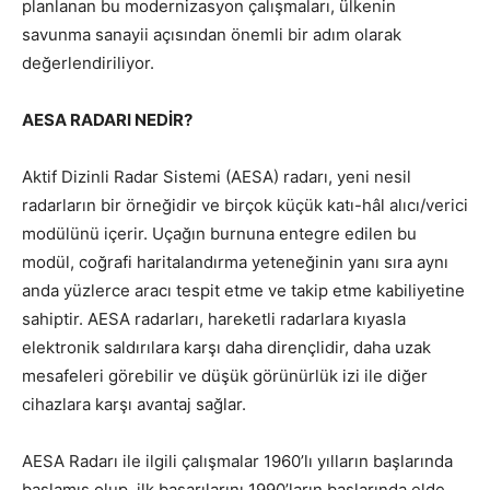
planlanan bu modernizasyon çalışmaları, ülkenin
savunma sanayii açısından önemli bir adım olarak
değerlendiriliyor.
AESA RADARI NEDİR?
Aktif Dizinli Radar Sistemi (AESA) radarı, yeni nesil
radarların bir örneğidir ve birçok küçük katı-hâl alıcı/verici
modülünü içerir. Uçağın burnuna entegre edilen bu
modül, coğrafi haritalandırma yeteneğinin yanı sıra aynı
anda yüzlerce aracı tespit etme ve takip etme kabiliyetine
sahiptir. AESA radarları, hareketli radarlara kıyasla
elektronik saldırılara karşı daha dirençlidir, daha uzak
mesafeleri görebilir ve düşük görünürlük izi ile diğer
cihazlara karşı avantaj sağlar.
AESA Radarı ile ilgili çalışmalar 1960’lı yılların başlarında
başlamış olup, ilk başarılarını 1990’ların başlarında elde