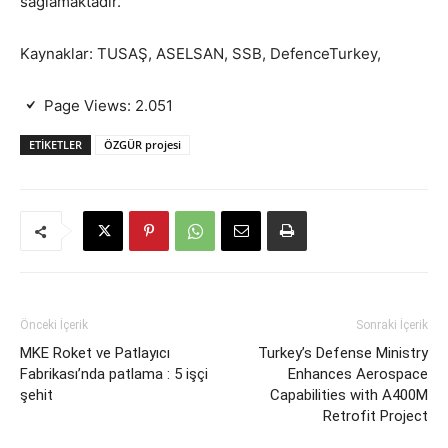
sağlamaktadır.
Kaynaklar: TUSAŞ, ASELSAN, SSB, DefenceTurkey,
Page Views:
2.051
ETIKETLER
ÖZGÜR projesi
Önceki İçerik
Sonraki İçerik
MKE Roket ve Patlayıcı
Turkey’s Defense Ministry
Fabrikası’nda patlama : 5 işçi
Enhances Aerospace
şehit
Capabilities with A400M
Retrofit Project