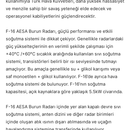
kullanımıyla Türk Hava Kuvvetleri, daha yüksek hassasiyet
ve menzile sahip bir savaş yeteneği elde edecek ve
operasyonel kabiliyetlerini güçlendirecektir.
F-16 AESA Burun Radarı, güçlü performansı ve etkili
soğutma sistemi ile dikkat çekiyor. Genellikle radarlardaki
güç yükselteçlerinin en verimli şekilde çalışması için
+40°C /+60°C sıcaklık aralığında kullanılan sıvı soğutma
sistemi, transistörleri belirli bir ısı seviyesinde tutmayı
amaçlıyor. Bu amaçla genellikle su + glikol karışımı veya
saf monoetilen + glikol kullanılıyor. F-16’de ayrıca hava
soğutma sistemi de bulunuyor. F-16’nın soğutma
kapasitesi, açık kaynaklara göre yaklaşık 5.5kW civarında.
F-16 AESA Burun Radarı içinde yer alan kapalı devre sıvı
soğutma sistemi, anten dizini ve diğer radar birimleri
içinde oluşan atık ısının dışarı atılmasında ve uçağın
havalandırma sistemine transferinde kullanılıyor.