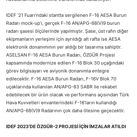
IDEF ’21 Fuarı’ndaki stantta sergilenen F-16 AESA Burun
Radarı mock-up’ı, gerçek F-16 AN/APG-68(V)9 burun
radarı şasesi ölçülerinde yapılmıştır. Şase, üst rafın diğer
ekipmanların yerleşimi için ayrıldığı alt rafta ise AESA
elektronik donanımının yer aldığı bir tasarıma sahiptir.
ASELSAN F-16 AESA Burun Radarı, ÖZGÜR Projesi
kapsamında modernize edilen F-16 Blok 30 uçağındaki
görev bilgisayarı ve aviyonik donanımla entegre
edilecektir. F-16 AESA Burun Radarı, F-16V Blok 70
uçaklarında kullanılan AN/APG-83 SABR ile rekabet
edebilecek bir ürün olacak ve performans açısından Türk
Hava Kuvvetleri envanterindeki F-16’ların kullandığı
AN/APG-68(V)9 Radarının çok daha ötesine geçecektir.
IDEF 2023’DE ÖZGÜR-2 PROJESİ İÇİN İMZALAR ATILDI