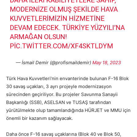
DAHA ILERI KABILIYETLERE SAHIP,
MODERNIZE OLMUŞ ŞEKILDE HAVA
KUVVETLERIMIZIN HIZMETINE
DEVAM EDECEK. TÜRKIYE YÜZYILI’NA
ARMAĞAN OLSUN!
PIC.TWITTER.COM/XF4SKTLDYM
— İsmail Demir (@profismaildemir)
May 18, 2023
Türk Hava Kuvvetleri’nin envanterinde bulunan F-16 Blok
30 savaş uçakları, 3 ayrı projeyle modernizasyon
sürecinden geçiriliyor. Bu projeler Savunma Sanayii
Başkanlığı (SSB), ASELSAN ve TUSAŞ tarafından
yürütülmekte olup tamamlandığında HÜRJET ve MMU için
önemli bir kazanım sağlayacak.
Daha önce F-16 savaş uçaklarına (Blok 40 ve Blok 50,