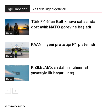
İlgili Haberler
Yazarın Diğer İçerikleri
Türk F-16’ları Baltık hava sahasında
dört aylık NATO görevine başladı
Hava
KAAN’ın yeni prototipi P1 piste indi
Hava
KIZILELMA’dan dahili mühimmat
yuvasıyla ilk başarılı atış
Hava