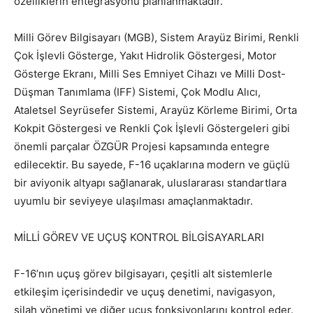
özelliklerin entegrasyonu planlanmaktadır.
Milli Görev Bilgisayarı (MGB), Sistem Arayüz Birimi, Renkli
Çok İşlevli Gösterge, Yakıt Hidrolik Göstergesi, Motor
Gösterge Ekranı, Milli Ses Emniyet Cihazı ve Milli Dost-
Düşman Tanımlama (IFF) Sistemi, Çok Modlu Alıcı,
Ataletsel Seyrüsefer Sistemi, Arayüz Körleme Birimi, Orta
Kokpit Göstergesi ve Renkli Çok İşlevli Göstergeleri gibi
önemli parçalar ÖZGÜR Projesi kapsamında entegre
edilecektir. Bu sayede, F-16 uçaklarına modern ve güçlü
bir aviyonik altyapı sağlanarak, uluslararası standartlara
uyumlu bir seviyeye ulaşılması amaçlanmaktadır.
MİLLİ GÖREV VE UÇUŞ KONTROL BİLGİSAYARLARI
F-16’nın uçuş görev bilgisayarı, çeşitli alt sistemlerle
etkileşim içerisindedir ve uçuş denetimi, navigasyon,
silah yönetimi ve diğer uçuş fonksiyonlarını kontrol eder.