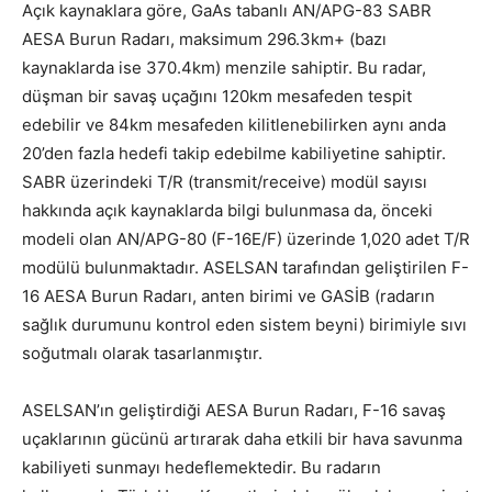
Açık kaynaklara göre, GaAs tabanlı AN/APG-83 SABR
AESA Burun Radarı, maksimum 296.3km+ (bazı
kaynaklarda ise 370.4km) menzile sahiptir. Bu radar,
düşman bir savaş uçağını 120km mesafeden tespit
edebilir ve 84km mesafeden kilitlenebilirken aynı anda
20’den fazla hedefi takip edebilme kabiliyetine sahiptir.
SABR üzerindeki T/R (transmit/receive) modül sayısı
hakkında açık kaynaklarda bilgi bulunmasa da, önceki
modeli olan AN/APG-80 (F-16E/F) üzerinde 1,020 adet T/R
modülü bulunmaktadır. ASELSAN tarafından geliştirilen F-
16 AESA Burun Radarı, anten birimi ve GASİB (radarın
sağlık durumunu kontrol eden sistem beyni) birimiyle sıvı
soğutmalı olarak tasarlanmıştır.
ASELSAN’ın geliştirdiği AESA Burun Radarı, F-16 savaş
uçaklarının gücünü artırarak daha etkili bir hava savunma
kabiliyeti sunmayı hedeflemektedir. Bu radarın