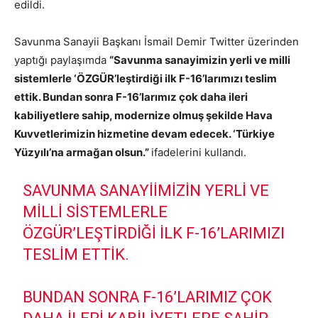
edildi.
Savunma Sanayii Başkanı İsmail Demir Twitter üzerinden
yaptığı paylaşımda
“Savunma sanayimizin yerli ve milli
sistemlerle ‘ÖZGÜR’leştirdiği ilk F-16’larımızı teslim
ettik. Bundan sonra F-16’larımız çok daha ileri
kabiliyetlere sahip, modernize olmuş şekilde Hava
Kuvvetlerimizin hizmetine devam edecek. ‘Türkiye
Yüzyılı’na armağan olsun.”
ifadelerini kullandı.
SAVUNMA SANAYIIMIZIN YERLI VE
MILLI SISTEMLERLE
ÖZGÜR’LEŞTIRDIĞI ILK F-16’LARIMIZI
TESLIM ETTIK.
BUNDAN SONRA F-16’LARIMIZ ÇOK