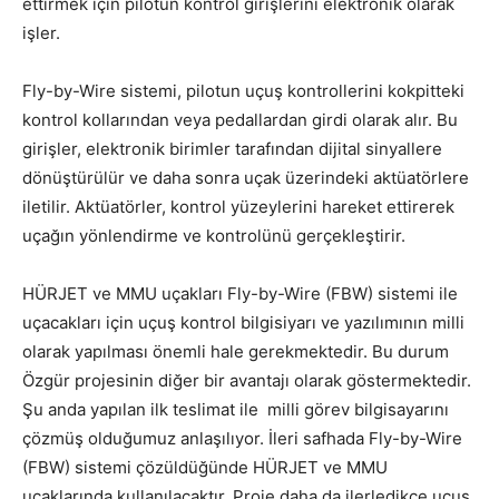
ettirmek için pilotun kontrol girişlerini elektronik olarak
işler.
Fly-by-Wire sistemi, pilotun uçuş kontrollerini kokpitteki
kontrol kollarından veya pedallardan girdi olarak alır. Bu
girişler, elektronik birimler tarafından dijital sinyallere
dönüştürülür ve daha sonra uçak üzerindeki aktüatörlere
iletilir. Aktüatörler, kontrol yüzeylerini hareket ettirerek
uçağın yönlendirme ve kontrolünü gerçekleştirir.
HÜRJET ve MMU uçakları Fly-by-Wire (FBW) sistemi ile
uçacakları için uçuş kontrol bilgisiyarı ve yazılımının milli
olarak yapılması önemli hale gerekmektedir. Bu durum
Özgür projesinin diğer bir avantajı olarak göstermektedir.
Şu anda yapılan ilk teslimat ile milli görev bilgisayarını
çözmüş olduğumuz anlaşılıyor. İleri safhada Fly-by-Wire
(FBW) sistemi çözüldüğünde HÜRJET ve MMU
uçaklarında kullanılacaktır. Proje daha da ilerledikçe uçuş