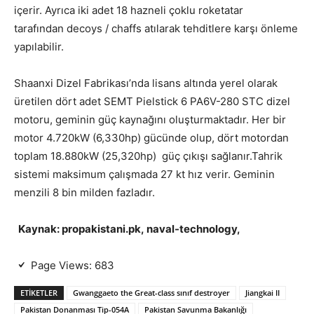
içerir. Ayrıca iki adet 18 hazneli çoklu roketatar
tarafından decoys / chaffs atılarak tehditlere karşı önleme
yapılabilir.
Shaanxi Dizel Fabrikası’nda lisans altında yerel olarak
üretilen dört adet SEMT Pielstick 6 PA6V-280 STC dizel
motoru, geminin güç kaynağını oluşturmaktadır. Her bir
motor 4.720kW (6,330hp) gücünde olup, dört motordan
toplam 18.880kW (25,320hp) güç çıkışı sağlanır.Tahrik
sistemi maksimum çalışmada 27 kt hız verir. Geminin
menzili 8 bin milden fazladır.
Kaynak:
propakistani.pk
, naval-technology,
Page Views:
683
ETIKETLER
Gwanggaeto the Great-class sınıf destroyer
Jiangkai II
Pakistan Donanması Tip-054A
Pakistan Savunma Bakanlığı