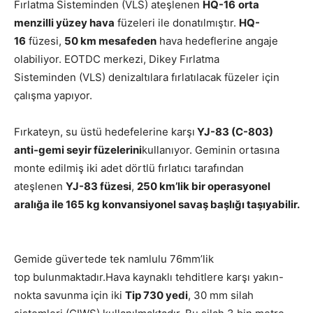
Fırlatma Sisteminden (VLS) ateşlenen
HQ-16
orta
menzilli yüzey hava
füzeleri ile donatılmıştır.
HQ-
16
füzesi,
50 km mesafeden
hava hedeflerine angaje
olabiliyor. EOTDC merkezi, Dikey Fırlatma
Sisteminden (VLS) denizaltılara fırlatılacak füzeler için
çalışma yapıyor.
Fırkateyn, su üstü hedefelerine karşı
YJ-83 (C-803)
anti-gemi seyir füzelerini
kullanıyor. Geminin ortasına
monte edilmiş iki adet dörtlü fırlatıcı tarafından
ateşlenen
YJ-83 füzesi
,
250 km’lik bir operasyonel
aralığa ile 165 kg konvansiyonel savaş başlığı taşıyabilir.
Gemide güvertede tek namlulu 76mm’lik
top bulunmaktadır.Hava kaynaklı tehditlere karşı yakın-
nokta savunma için iki
Tip 730 yedi
, 30 mm silah