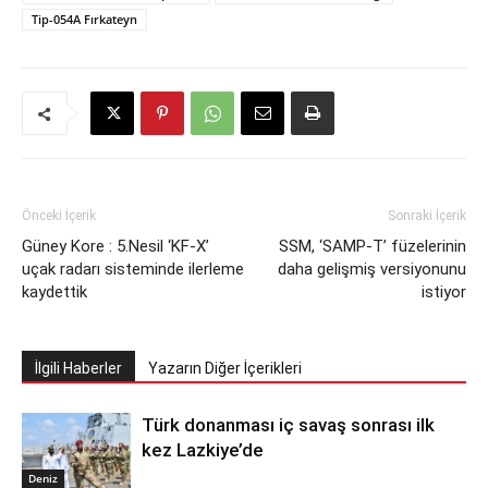
Tip-054A Fırkateyn
Önceki İçerik
Sonraki İçerik
Güney Kore : 5.Nesil ‘KF-X’
SSM, ‘SAMP-T’ füzelerinin
uçak radarı sisteminde ilerleme
daha gelişmiş versiyonunu
kaydettik
istiyor
İlgili Haberler
Yazarın Diğer İçerikleri
Türk donanması iç savaş sonrası ilk
kez Lazkiye’de
Deniz