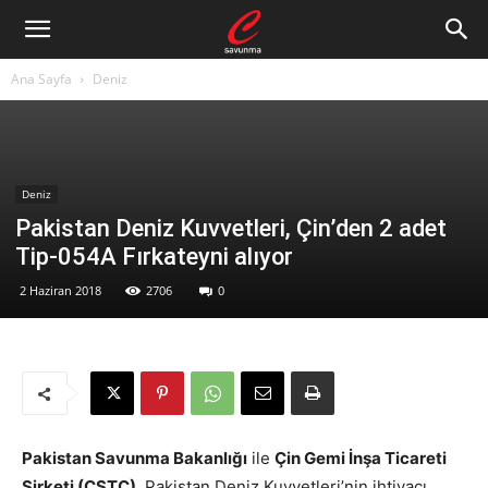
Ana Sayfa
Deniz
Deniz
Pakistan Deniz Kuvvetleri, Çin’den 2 adet
Tip-054A Fırkateyni alıyor
2 Haziran 2018
2706
0
Pakistan Savunma Bakanlığı
ile
Çin Gemi İnşa Ticareti
Şirketi (CSTC)
, Pakistan Deniz Kuvvetleri’nin ihtiyacı