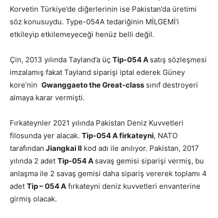
Korvetin Türkiye’de diğerlerinin ise Pakistan’da üretimi
söz konusuydu. Type-054A tedariğinin MİLGEMİ’i
etkileyip etkilemeyeceği henüz belli değil.
Çin, 2013 yılında Tayland’a üç
Tip-054 A
satış sözleşmesi
imzalamış fakat Tayland siparişi iptal ederek Güney
kore’nin
Gwanggaeto the Great-class
sınıf destroyeri
almaya karar vermişti.
Fırkateynler 2021 yılında Pakistan Deniz Kuvvetleri
filosunda yer alacak.
Tip-054 A firkateyni
, NATO
tarafından
Jiangkai II
kod adı ile anılıyor. Pakistan, 2017
yılında 2 adet
Tip-054 A
savaş gemisi siparişi vermiş, bu
anlaşma ile 2 savaş gemisi daha sipariş vererek toplamı 4
adet
Tip – 054 A
fırkateyni deniz kuvvetleri envanterine
girmiş olacak.