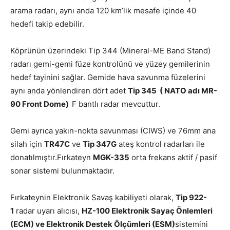
arama radarı, aynı anda 120 km’lik mesafe içinde 40
hedefi takip edebilir.
Köprünün üzerindeki Tip 344 (Mineral-ME Band Stand)
radarı gemi-gemi füze kontrolünü ve yüzey gemilerinin
hedef tayinini sağlar. Gemide hava savunma füzelerini
aynı anda yönlendiren dört adet
Tip 345 ( NATO adı MR-
90 Front Dome)
F bantlı radar mevcuttur.
Gemi ayrıca yakın-nokta savunması (CIWS) ve 76mm ana
silah için
TR47C
ve
Tip 347G
ateş kontrol radarları ile
donatılmıştır.Fırkateyn
MGK-335
orta frekans aktif / pasif
sonar sistemi bulunmaktadır.
Fırkateynin Elektronik Savaş kabiliyeti olarak,
Tip 922-
1
radar uyarı alıcısı,
HZ-100 Elektronik Sayaç Önlemleri
(ECM) ve Elektronik Destek Ölçümleri (ESM)
sistemini