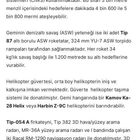
sistemleri (CIWS) kullanılmaktadır. Bu silah 3 bin metre
menzil içerisindeki hedefelere dakikada 4 bin 600 ile 5
bin 800 mermi ateşleyebilir.
Geminin denizaltı savaş (ASW) yeteneği ise iki adet
Tip
87
altı borulu ASW roketatar, 324 mm YU-7 ASW torpido
rampaları tarafından sağlanmaktadır. Her roket 34
kg’lık savaş başlığı ile 1.200 metrede su altı hedeflerine
vurabilir.
Helikopter güvertesi, orta boy helikopterin iniş ve
kalkışına imkan vermektedir. Güverte helikopter taşıma
sistemi ile donatılmıştır. Gemi hangarında bir
Kamov Ka-
28 Helix
veya
Harbin Z-9C
helikopterini barındırabilir.
Tip-054 A
firkateyni, Tip 382 3D hava/yüzey arama
radarı, MR-36A yüzey arama radarı ve I bandında çalışan
iki Racal RM-1290 navigasyon radarı ile donatılmıştır. 3D