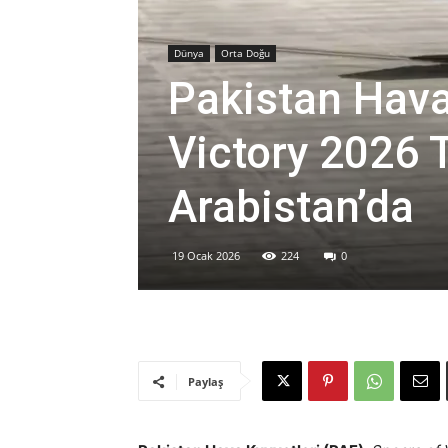
Dünya
Orta Doğu
Pakistan Hava
Victory 2026 T
Arabistan’da
19 Ocak 2026
224
0
Paylaş