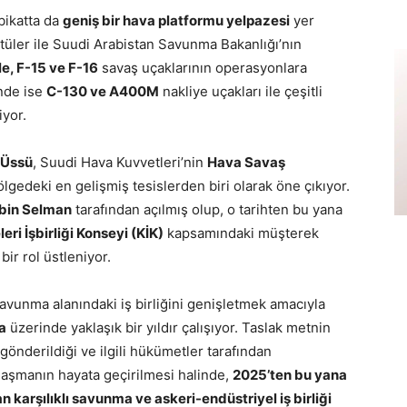
tbikatta da
geniş bir hava platformu yelpazesi
yer
ntüler ile Suudi Arabistan Savunma Bakanlığı’nın
e, F-15 ve F-16
savaş uçaklarının operasyonlara
inde ise
C-130 ve A400M
nakliye uçakları ile çeşitli
iyor.
 Üssü
, Suudi Hava Kuvvetleri’nin
Hava Savaş
ölgedeki en gelişmiş tesislerden biri olarak öne çıkıyor.
 bin Selman
tarafından açılmış olup, o tarihten bu yana
eri İşbirliği Konseyi (KİK)
kapsamındaki müşterek
ir rol üstleniyor.
savunma alanındaki iş birliğini genişletmek amacıyla
a
üzerinde yaklaşık bir yıldır çalışıyor. Taslak metnin
gönderildiği ve ilgili hükümetler tarafından
nlaşmanın hayata geçirilmesi halinde,
2025’ten bu yana
 karşılıklı savunma ve askeri-endüstriyel iş birliği