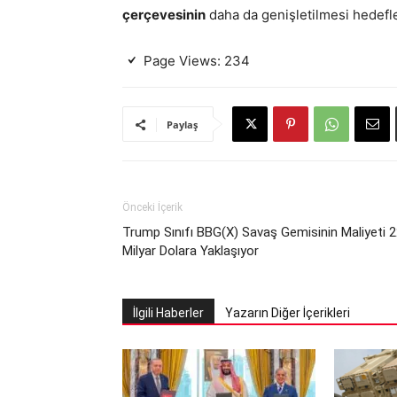
çerçevesinin
daha da genişletilmesi hedefle
Page Views:
234
Paylaş
Önceki İçerik
Trump Sınıfı BBG(X) Savaş Gemisinin Maliyeti 
Milyar Dolara Yaklaşıyor
İlgili Haberler
Yazarın Diğer İçerikleri