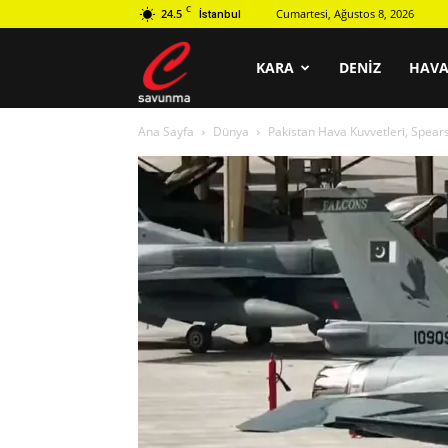
C
24.5
Cumartesi, Ağustos 8, 2026
İstanbul
C
KARA
DENIZ
HAV
Ana Sayfa
Dünya
Pakistan Hava Kuvvetleri, Spears
savunma