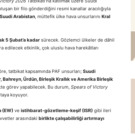
Victory 2026
Tatbikatı’na katılmak üzere Suudi
uşan bir filo gönderdiğini resmi kanallar aracılığıyla
Suudi Arabistan
, müttefik ülke hava unsurlarını
Kral
ak 5 Şubat’a kadar
sürecek. Gözlemci ülkeler de dâhil
cra edilecek etkinlik, çok uluslu hava harekâtları
öre, tatbikat kapsamında PAF unsurları;
Suudi
, Bahreyn, Ürdün, Birleşik Krallık ve Amerika Birleşik
likte görev yapabilecek. Bu durum,
Spears of Victory
rtaya koyuyor.
rp (EW)
ve
istihbarat-gözetleme-keşif (ISR)
gibi ileri
uvvetler arasındaki
birlikte çalışabilirliği artırmayı