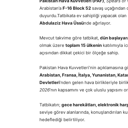
Pakistan Hava Kuvvetleri (PAF)
,
Spears of 
Arabistan’a
F-16 Block 52
savaş uçağından ol
duyurdu.Tatbikata ev sahipliği yapacak olan
Abdulaziz Hava Üssü
nde ağırlayor.
Mevcut takvime göre tatbikat,
dün başlayar
olmak üzere
toplam 15 ülkenin
katılımıyla i
açısından dikkat çekici bir ölçeğe sahip.
Pakistan Hava Kuvvetleri’nin açıklamasına g
Arabistan, Fransa, İtalya, Yunanistan, Katar
Devletleri
’nden gelen hava birlikleriyle bir
2026
’nın kapsamını ve çok uluslu yapısını o
Tatbikatın;
gece harekâtları, elektronik ha
seviye görev alanlarında, konuşlandırılan k
hedeflediği belirtiliyor.