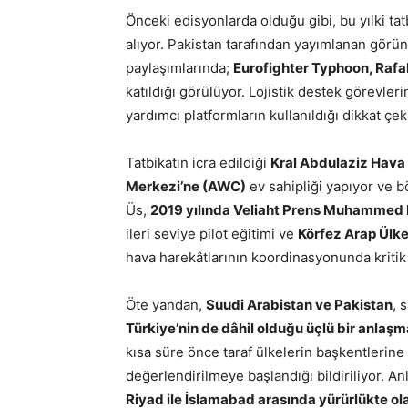
Önceki edisyonlarda olduğu gibi, bu yılki ta
alıyor. Pakistan tarafından yayımlanan görü
paylaşımlarında;
Eurofighter Typhoon, Rafal
katıldığı görülüyor. Lojistik destek görevler
yardımcı platformların kullanıldığı dikkat çek
Tatbikatın icra edildiği
Kral Abdulaziz Hava
Merkezi’ne (AWC)
ev sahipliği yapıyor ve b
Üs,
2019 yılında Veliaht Prens Muhammed
ileri seviye pilot eğitimi ve
Körfez Arap Ülkel
hava harekâtlarının koordinasyonunda kritik b
Öte yandan,
Suudi Arabistan ve Pakistan
, 
Türkiye’nin de dâhil olduğu üçlü bir anlaşm
kısa süre önce taraf ülkelerin başkentlerine 
değerlendirilmeye başlandığı bildiriliyor. A
Riyad ile İslamabad arasında yürürlükte olan