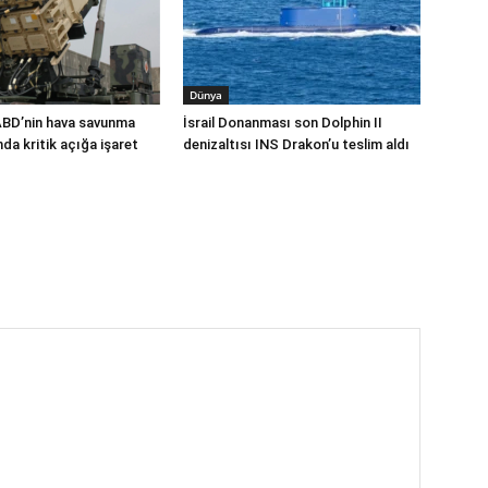
Dünya
ABD’nin hava savunma
İsrail Donanması son Dolphin II
a kritik açığa işaret
denizaltısı INS Drakon’u teslim aldı