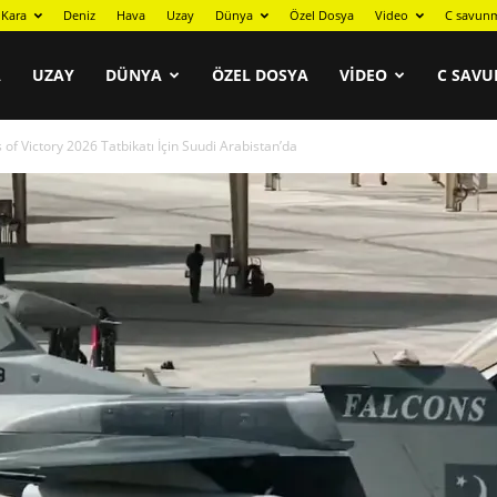
Kara
Deniz
Hava
Uzay
Dünya
Özel Dosya
Video
C savunm
A
UZAY
DÜNYA
ÖZEL DOSYA
VIDEO
C SAVU
 of Victory 2026 Tatbikatı İçin Suudi Arabistan’da