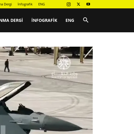
a Dergi
İnfografik
ENG
NMA DERGI
İNFOGRAFIK
ENG