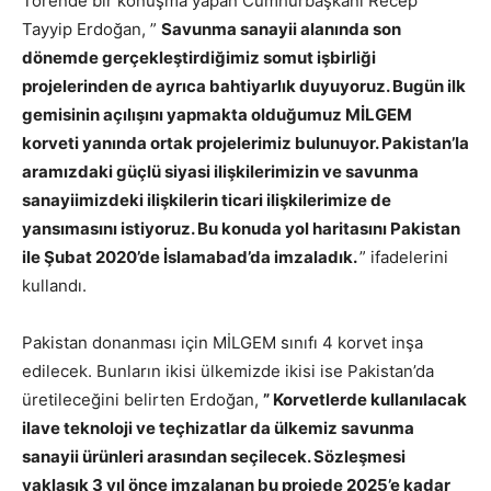
Törende bir konuşma yapan Cumhurbaşkanı Recep
Tayyip Erdoğan, ”
Savunma sanayii alanında son
dönemde gerçekleştirdiğimiz somut işbirliği
projelerinden de ayrıca bahtiyarlık duyuyoruz. Bugün ilk
gemisinin açılışını yapmakta olduğumuz MİLGEM
korveti yanında ortak projelerimiz bulunuyor. Pakistan’la
aramızdaki güçlü siyasi ilişkilerimizin ve savunma
sanayiimizdeki ilişkilerin ticari ilişkilerimize de
yansımasını istiyoruz. Bu konuda yol haritasını Pakistan
ile Şubat 2020’de İslamabad’da imzaladık.
” ifadelerini
kullandı.
Pakistan donanması için MİLGEM sınıfı 4 korvet inşa
edilecek. Bunların ikisi ülkemizde ikisi ise Pakistan’da
üretileceğini belirten Erdoğan,
” Korvetlerde kullanılacak
ilave teknoloji ve teçhizatlar da ülkemiz savunma
sanayii ürünleri arasından seçilecek. Sözleşmesi
yaklaşık 3 yıl önce imzalanan bu projede 2025’e kadar