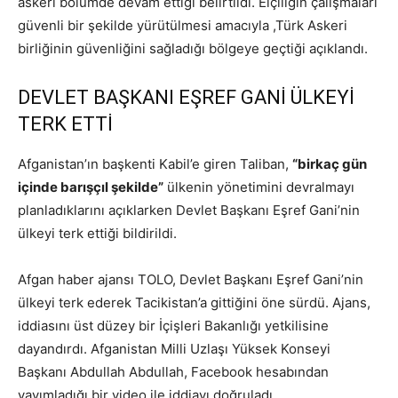
askeri bölümde devam ettiği belirtildi. Elçiliğin çalışmaları
güvenli bir şekilde yürütülmesi amacıyla ,Türk Askeri
birliğinin güvenliğini sağladığı bölgeye geçtiği açıklandı.
DEVLET BAŞKANI EŞREF GANİ ÜLKEYİ
TERK ETTİ
Afganistan’ın başkenti Kabil’e giren Taliban,
“birkaç gün
içinde barışçıl şekilde”
ülkenin yönetimini devralmayı
planladıklarını açıklarken Devlet Başkanı Eşref Gani’nin
ülkeyi terk ettiği bildirildi.
Afgan haber ajansı TOLO, Devlet Başkanı Eşref Gani’nin
ülkeyi terk ederek Tacikistan’a gittiğini öne sürdü. Ajans,
iddiasını üst düzey bir İçişleri Bakanlığı yetkilisine
dayandırdı. Afganistan Milli Uzlaşı Yüksek Konseyi
Başkanı Abdullah Abdullah, Facebook hesabından
yayımladığı bir video ile iddiayı doğruladı.