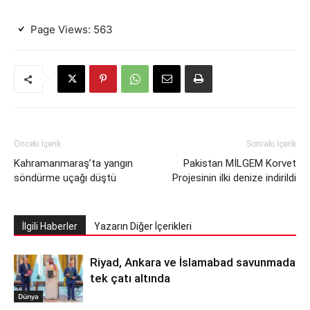
Page Views:
563
Önceki İçerik
Sonraki İçerik
Kahramanmaraş’ta yangın
Pakistan MİLGEM Korvet
söndürme uçağı düştü
Projesinin ilki denize indirildi
İlgili Haberler
Yazarın Diğer İçerikleri
Riyad, Ankara ve İslamabad savunmada
tek çatı altında
Dünya